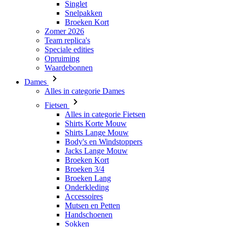
Singlet
Snelpakken
Broeken Kort
Zomer 2026
Team replica's
Speciale edities
Opruiming
Waardebonnen
Dames
Alles in categorie Dames
Fietsen
Alles in categorie Fietsen
Shirts Korte Mouw
Shirts Lange Mouw
Body's en Windstoppers
Jacks Lange Mouw
Broeken Kort
Broeken 3/4
Broeken Lang
Onderkleding
Accessoires
Mutsen en Petten
Handschoenen
Sokken