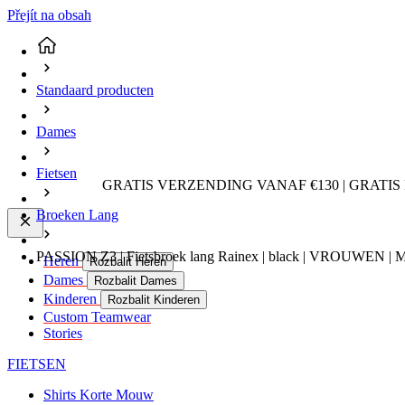
Přejít na obsah
Standaard producten
Dames
Fietsen
GRATIS VERZENDING VANAF €130 | GRATIS
Broeken Lang
PASSION Z3 | Fietsbroek lang Rainex | black | VROUWEN | M
Heren
Rozbalit Heren
Dames
Rozbalit Dames
Kinderen
Rozbalit Kinderen
Custom Teamwear
Stories
FIETSEN
Shirts Korte Mouw