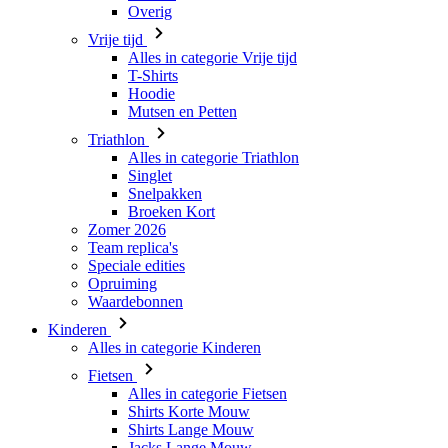
Overig
Vrije tijd
Alles in categorie Vrije tijd
T-Shirts
Hoodie
Mutsen en Petten
Triathlon
Alles in categorie Triathlon
Singlet
Snelpakken
Broeken Kort
Zomer 2026
Team replica's
Speciale edities
Opruiming
Waardebonnen
Kinderen
Alles in categorie Kinderen
Fietsen
Alles in categorie Fietsen
Shirts Korte Mouw
Shirts Lange Mouw
Jacks Lange Mouw