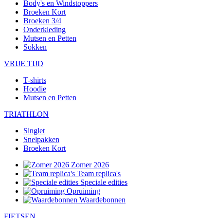
Body's en Windstoppers
Broeken Kort
Broeken 3/4
Onderkleding
Mutsen en Petten
Sokken
VRIJE TIJD
T-shirts
Hoodie
Mutsen en Petten
TRIATHLON
Singlet
Snelpakken
Broeken Kort
Zomer 2026
Team replica's
Speciale edities
Opruiming
Waardebonnen
FIETSEN