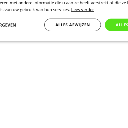
en met andere informatie die u aan ze heeft verstrekt of die ze
is van uw gebruik van hun services.
Lees verder
ERGEVEN
ALLES AFWIJZEN
ALLE
Statistieken
Marketing
Functioneel
Noodzakelijk
Statistieken
Marketing
Functioneel
Niet geclassificeer
 cookies maken de kernfunctionaliteiten van de website mogelijk, zoals gebruikersaanm
bsite kan niet goed worden gebruikt zonder de strikt noodzakelijke cookies.
Aanbieder
/
Vervaldatum
Omschrijving
Domein
www.kalas.be
1 jaar
Deze cookie wordt gebruikt om een gebr
de server te onderhouden.