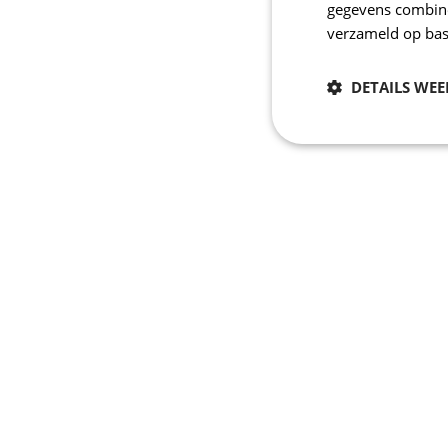
gegevens combiner
verzameld op bas
DETAILS WE
Noodzakelijk
Strikt noodzakelijke
accountbeheer. De we
Naam
_se20session