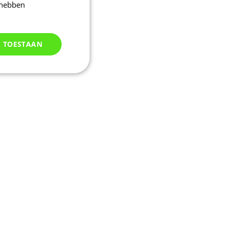
 hebben
S TOESTAAN
Niet
geclassificeerd
d
elding en
uikerssessie door