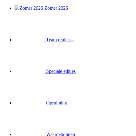
Zomer 2026
Team replica's
Speciale edities
Opruiming
Waardebonnen
Inloggen
Zoek op
Mand