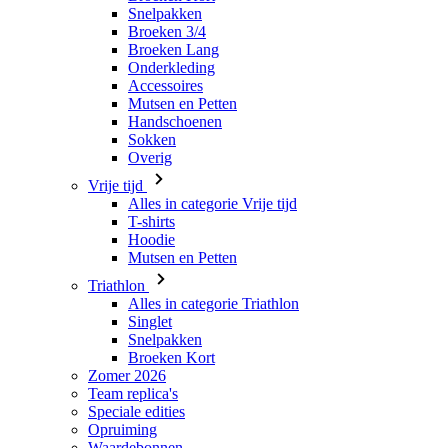
Mutsen en Petten
Handschoenen
Sokken
Overig
Vrije tijd
Alles in categorie Vrije tijd
T-shirts
Hoodie
Mutsen en Petten
Triathlon
Alles in categorie Triathlon
Singlet
Snelpakken
Broeken Kort
Zomer 2026
Team replica's
Speciale edities
Opruiming
Waardebonnen
Dames
Alles in categorie Dames
Fietsen