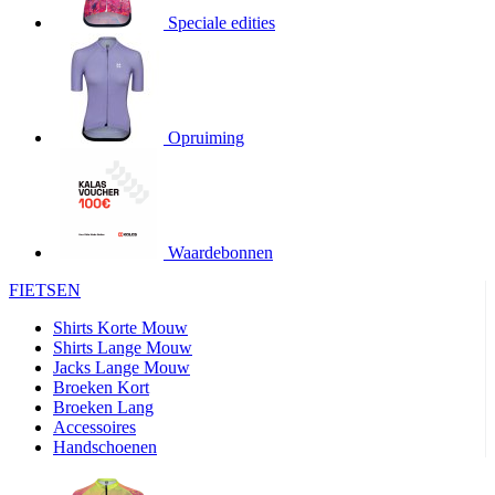
product[20000706]
www.kalas.be
1 jaar
Speciale edities
product[24140]
www.kalas.be
1 jaar
product[24367]
www.kalas.be
1 jaar
product[20000986]
www.kalas.be
1 jaar
product[24301]
www.kalas.be
1 jaar
Opruiming
product[20000119]
www.kalas.be
1 jaar
product[20001459]
www.kalas.be
1 jaar
product[24083]
www.kalas.be
1 jaar
Waardebonnen
product[24388]
www.kalas.be
1 jaar
FIETSEN
product[20000570]
www.kalas.be
1 jaar
product[24078]
www.kalas.be
1 jaar
Shirts Korte Mouw
Shirts Lange Mouw
product[24273]
www.kalas.be
1 jaar
Jacks Lange Mouw
Broeken Kort
webChangePopupShowed
www.kalas.be
1 jaar
Broeken Lang
product[20000350]
www.kalas.be
1 jaar
Accessoires
Handschoenen
product[24270]
www.kalas.be
1 jaar
product[24077]
www.kalas.be
1 jaar