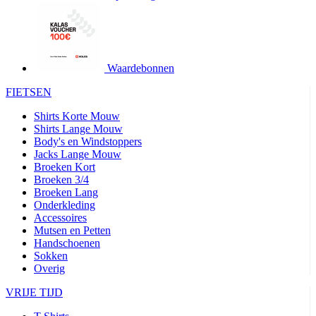
product[24427]
www.kalas.be
1 jaar
product[24032]
www.kalas.be
1 jaar
product[24233]
www.kalas.be
1 jaar
product[24251]
www.kalas.be
1 jaar
Waardebonnen
product[23960]
www.kalas.be
1 jaar
FIETSEN
product[24218]
www.kalas.be
1 jaar
Shirts Korte Mouw
product[24236]
www.kalas.be
1 jaar
Shirts Lange Mouw
Body's en Windstoppers
product[20000251]
www.kalas.be
1 jaar
Jacks Lange Mouw
product[24444]
www.kalas.be
1 jaar
Broeken Kort
Broeken 3/4
product[24391]
www.kalas.be
1 jaar
Broeken Lang
Onderkleding
product[24177]
www.kalas.be
1 jaar
Accessoires
product[24505]
www.kalas.be
1 jaar
Mutsen en Petten
Handschoenen
product[24238]
www.kalas.be
1 jaar
Sokken
product[24372]
www.kalas.be
1 jaar
Overig
product[24028]
www.kalas.be
1 jaar
VRIJE TIJD
product[24152]
www.kalas.be
1 jaar