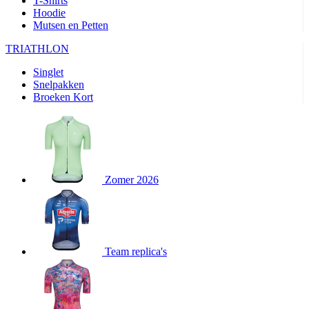
T-Shirts
product[24282]
www.kalas.be
1 jaar
Hoodie
Mutsen en Petten
product[20000356]
www.kalas.be
1 jaar
TRIATHLON
product[24116]
www.kalas.be
1 jaar
Singlet
product[24256]
www.kalas.be
1 jaar
Snelpakken
product[24093]
www.kalas.be
1 jaar
Broeken Kort
product[20000575]
www.kalas.be
1 jaar
product[24201]
www.kalas.be
1 jaar
product[20000856]
www.kalas.be
1 jaar
product[24383]
www.kalas.be
1 jaar
Zomer 2026
product[24242]
www.kalas.be
1 jaar
product[24212]
www.kalas.be
1 jaar
product[24325]
www.kalas.be
1 jaar
Team replica's
product[20000442]
www.kalas.be
1 jaar
product[20001016]
www.kalas.be
1 jaar
product[20000355]
www.kalas.be
1 jaar