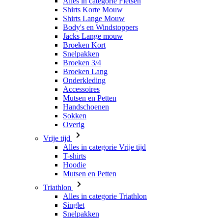
Broeken Kort
Snelpakken
Broeken 3/4
Broeken Lang
Onderkleding
Accessoires
Mutsen en Petten
Handschoenen
Sokken
Overig
Vrije tijd
Alles in categorie Vrije tijd
T-shirts
Hoodie
Mutsen en Petten
Triathlon
Alles in categorie Triathlon
Singlet
Snelpakken
Broeken Kort
Zomer 2026
Team replica's
Speciale edities
Opruiming