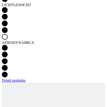
AËRODYNAMICA
Detail produktu
PASSION Z3 | FIETSSHIRT AERO | INDIGO
PURPLE | VROUWEN