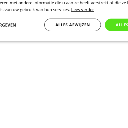
en met andere informatie die u aan ze heeft verstrekt of die ze
is van uw gebruik van hun services.
Lees verder
ERGEVEN
ALLES AFWIJZEN
ALLE
Statistieken
Marketing
Functioneel
Noodzakelijk
Statistieken
Marketing
Functioneel
Niet geclassificeer
 cookies maken de kernfunctionaliteiten van de website mogelijk, zoals gebruikersaanm
bsite kan niet goed worden gebruikt zonder de strikt noodzakelijke cookies.
Aanbieder
/
Vervaldatum
Omschrijving
Domein
www.kalas.be
1 jaar
Deze cookie wordt gebruikt om een gebr
de server te onderhouden.