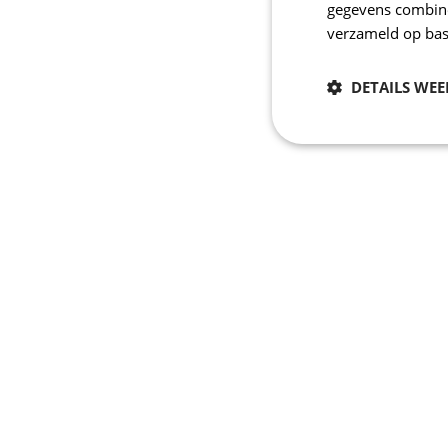
gegevens combiner
verzameld op bas
DETAILS WE
Noodzakelijk
Strikt noodzakelijke
accountbeheer. De we
Naam
_se20session