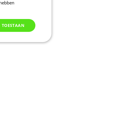
 hebben
S TOESTAAN
Niet
geclassificeerd
d
elding en
uikerssessie door