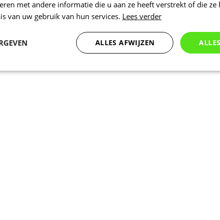
en met andere informatie die u aan ze heeft verstrekt of die ze
is van uw gebruik van hun services.
Lees verder
ERGEVEN
ALLES AFWIJZEN
ALLE
Statistieken
Marketing
Functioneel
Noodzakelijk
Statistieken
Marketing
Functioneel
Niet geclassificeer
 cookies maken de kernfunctionaliteiten van de website mogelijk, zoals gebruikersaanm
bsite kan niet goed worden gebruikt zonder de strikt noodzakelijke cookies.
Aanbieder
/
Vervaldatum
Omschrijving
Domein
www.kalas.be
1 jaar
Deze cookie wordt gebruikt om een gebr
de server te onderhouden.