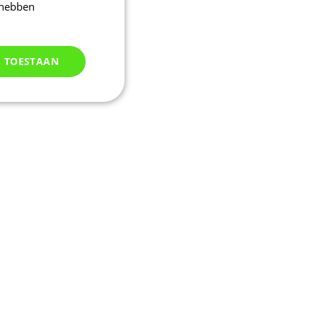
 hebben
S TOESTAAN
Niet
geclassificeerd
d
elding en
uikerssessie door