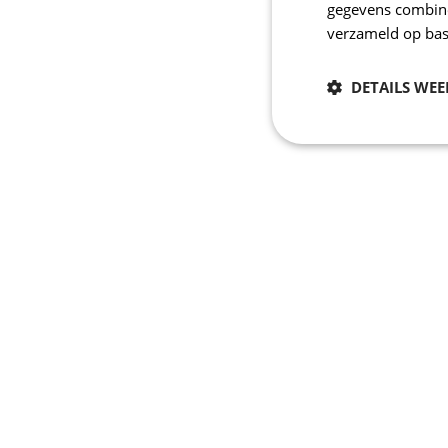
gegevens combiner
verzameld op bas
DETAILS WE
Noodzakelijk
Strikt noodzakelijke
accountbeheer. De we
Naam
_se20session