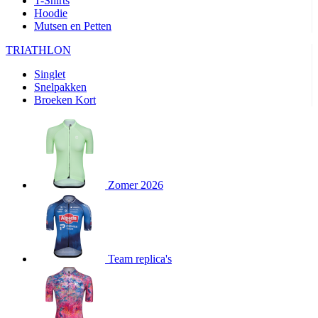
T-Shirts
product[24282]
www.kalas.be
1 jaar
Hoodie
Mutsen en Petten
product[20000356]
www.kalas.be
1 jaar
TRIATHLON
product[24116]
www.kalas.be
1 jaar
Singlet
product[24256]
www.kalas.be
1 jaar
Snelpakken
product[24093]
www.kalas.be
1 jaar
Broeken Kort
product[20000575]
www.kalas.be
1 jaar
product[24201]
www.kalas.be
1 jaar
product[20000856]
www.kalas.be
1 jaar
product[24383]
www.kalas.be
1 jaar
Zomer 2026
product[24242]
www.kalas.be
1 jaar
product[24212]
www.kalas.be
1 jaar
product[24325]
www.kalas.be
1 jaar
Team replica's
product[20000442]
www.kalas.be
1 jaar
product[20001016]
www.kalas.be
1 jaar
product[20000355]
www.kalas.be
1 jaar