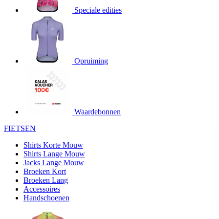
product[20000706]
www.kalas.be
1 jaar
Speciale edities
product[24140]
www.kalas.be
1 jaar
product[24367]
www.kalas.be
1 jaar
product[20000986]
www.kalas.be
1 jaar
product[24301]
www.kalas.be
1 jaar
Opruiming
product[20000119]
www.kalas.be
1 jaar
product[20001459]
www.kalas.be
1 jaar
product[24083]
www.kalas.be
1 jaar
Waardebonnen
product[24388]
www.kalas.be
1 jaar
FIETSEN
product[20000570]
www.kalas.be
1 jaar
product[24078]
www.kalas.be
1 jaar
Shirts Korte Mouw
Shirts Lange Mouw
product[24273]
www.kalas.be
1 jaar
Jacks Lange Mouw
Broeken Kort
webChangePopupShowed
www.kalas.be
1 jaar
Broeken Lang
product[20000350]
www.kalas.be
1 jaar
Accessoires
Handschoenen
product[24270]
www.kalas.be
1 jaar
product[24077]
www.kalas.be
1 jaar