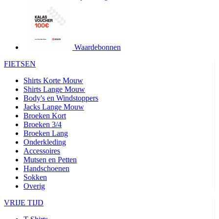
product[24427]
www.kalas.be
1 jaar
product[24032]
www.kalas.be
1 jaar
product[24233]
www.kalas.be
1 jaar
product[24251]
www.kalas.be
1 jaar
Waardebonnen
product[23960]
www.kalas.be
1 jaar
FIETSEN
product[24218]
www.kalas.be
1 jaar
Shirts Korte Mouw
product[24236]
www.kalas.be
1 jaar
Shirts Lange Mouw
Body's en Windstoppers
product[20000251]
www.kalas.be
1 jaar
Jacks Lange Mouw
product[24444]
www.kalas.be
1 jaar
Broeken Kort
Broeken 3/4
product[24391]
www.kalas.be
1 jaar
Broeken Lang
Onderkleding
product[24177]
www.kalas.be
1 jaar
Accessoires
product[24505]
www.kalas.be
1 jaar
Mutsen en Petten
Handschoenen
product[24238]
www.kalas.be
1 jaar
Sokken
product[24372]
www.kalas.be
1 jaar
Overig
product[24028]
www.kalas.be
1 jaar
VRIJE TIJD
product[24152]
www.kalas.be
1 jaar