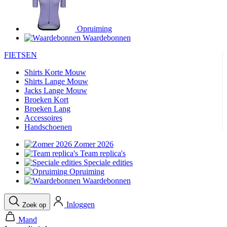
product[24282]
www.kalas.be
1 jaar
product[20000356]
www.kalas.be
1 jaar
Opruiming
Waardebonnen
product[24116]
www.kalas.be
1 jaar
product[24256]
www.kalas.be
1 jaar
FIETSEN
product[24093]
www.kalas.be
1 jaar
Shirts Korte Mouw
Shirts Lange Mouw
product[20000575]
www.kalas.be
1 jaar
Jacks Lange Mouw
product[24201]
www.kalas.be
1 jaar
Broeken Kort
Broeken Lang
product[20000856]
www.kalas.be
1 jaar
Accessoires
product[24383]
www.kalas.be
1 jaar
Handschoenen
product[24242]
www.kalas.be
1 jaar
Zomer 2026
Team replica's
product[24212]
www.kalas.be
1 jaar
Speciale edities
product[24325]
www.kalas.be
1 jaar
Opruiming
Waardebonnen
product[20000442]
www.kalas.be
1 jaar
product[20001016]
www.kalas.be
1 jaar
Inloggen
Zoek op
product[20000355]
www.kalas.be
1 jaar
Mand