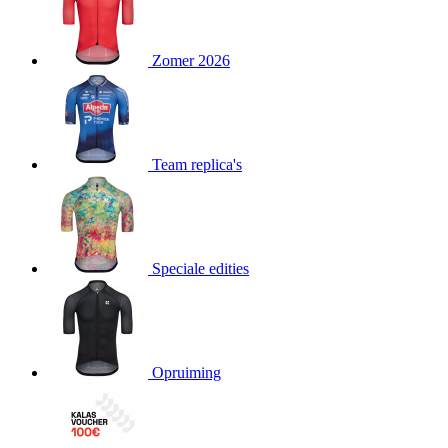
product[24139]
www.kalas.be
1 jaar
product[20000351]
www.kalas.be
1 jaar
Zomer 2026
product[24219]
www.kalas.be
1 jaar
product[24128]
www.kalas.be
1 jaar
product[24384]
www.kalas.be
1 jaar
Team replica's
product[24186]
www.kalas.be
1 jaar
product[24209]
www.kalas.be
1 jaar
product[24065]
www.kalas.be
1 jaar
product[24295]
www.kalas.be
1 jaar
Speciale edities
product[24285]
www.kalas.be
1 jaar
product[24522]
www.kalas.be
1 jaar
product[24115]
www.kalas.be
1 jaar
Opruiming
product[24443]
www.kalas.be
1 jaar
product[20001428]
www.kalas.be
1 jaar
product[24267]
www.kalas.be
1 jaar