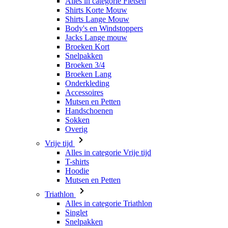
Broeken Kort
Snelpakken
Broeken 3/4
Broeken Lang
Onderkleding
Accessoires
Mutsen en Petten
Handschoenen
Sokken
Overig
Vrije tijd
Alles in categorie Vrije tijd
T-shirts
Hoodie
Mutsen en Petten
Triathlon
Alles in categorie Triathlon
Singlet
Snelpakken
Broeken Kort
Zomer 2026
Team replica's
Speciale edities
Opruiming