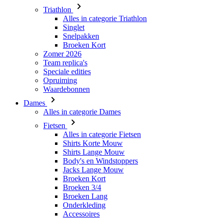
Broeken Kort
Zomer 2026
Team replica's
Speciale edities
Opruiming
Waardebonnen
Dames
Alles in categorie Dames
Fietsen
Alles in categorie Fietsen
Shirts Korte Mouw
Shirts Lange Mouw
Body's en Windstoppers
Jacks Lange Mouw
Broeken Kort
Broeken 3/4
Broeken Lang
Onderkleding
Accessoires
Mutsen en Petten
Handschoenen
Sokken
Overig