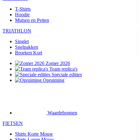
T-Shirts
Hoodie
Mutsen en Petten
TRIATHLON
Singlet
Snelpakken
Broeken Kort
Zomer 2026
Team replica's
Speciale edities
Opruiming
Waardebonnen
FIETSEN
Shirts Korte Mouw
Shirts Lange Mouw
Jacks Lange Mouw
Broeken Kort
Broeken Lang
Accessoires