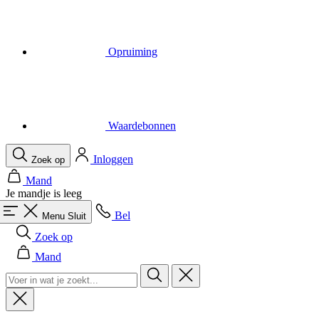
Waardebonnen
Inloggen
Zoek op
Mand
Je mandje is leeg
Bel
Menu
Sluit
Zoek op
Mand
Heren
Alles in categorie Heren
Fietsen