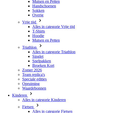
Vrije tijd
Alles in categorie Vrije tijd
T-Shirts
Hoodie
Mutsen en Petten
Triathlon
Alles in categorie Triathlon
Singlet
Snelpakken
Broeken Kort
Zomer 2026
Team replica's
Speciale edities
Opruiming
Waardebonnen
Kinderen
Alles in categorie Kinderen
Fietsen
Alles in categorie Fietsen
Shirts Korte Mouw
Shirts Lange Mouw
Jacks Lange Mouw
Broeken Kort
Broeken Lang