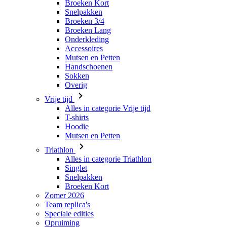
Accessoires
Mutsen en Petten
Handschoenen
Sokken
Overig
Vrije tijd
Alles in categorie Vrije tijd
T-shirts
Hoodie
Mutsen en Petten
Triathlon
Alles in categorie Triathlon
Singlet
Snelpakken
Broeken Kort
Zomer 2026
Team replica's
Speciale edities
Opruiming
Waardebonnen
Dames
Alles in categorie Dames
Fietsen