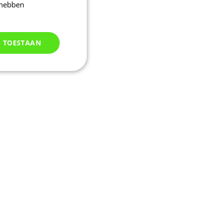
 hebben
S TOESTAAN
Niet
geclassificeerd
d
elding en
uikerssessie door