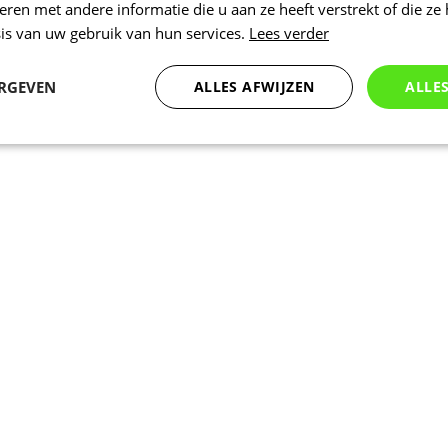
en met andere informatie die u aan ze heeft verstrekt of die ze
is van uw gebruik van hun services.
Lees verder
ERGEVEN
ALLES AFWIJZEN
ALLE
Statistieken
Marketing
Functioneel
Noodzakelijk
Statistieken
Marketing
Functioneel
Niet geclassificeer
 cookies maken de kernfunctionaliteiten van de website mogelijk, zoals gebruikersaanm
bsite kan niet goed worden gebruikt zonder de strikt noodzakelijke cookies.
Aanbieder
/
Vervaldatum
Omschrijving
Domein
www.kalas.be
1 jaar
Deze cookie wordt gebruikt om een gebr
de server te onderhouden.