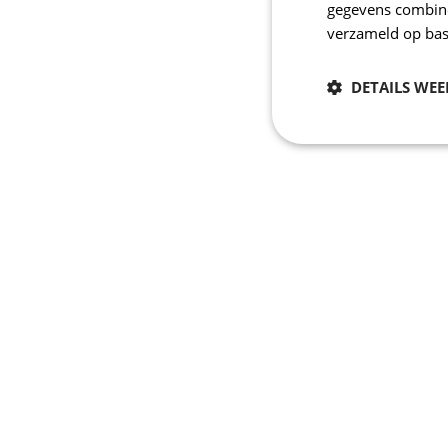
gegevens combiner
verzameld op bas
DETAILS WE
Noodzakelijk
Strikt noodzakelijke
accountbeheer. De we
Naam
_se20session