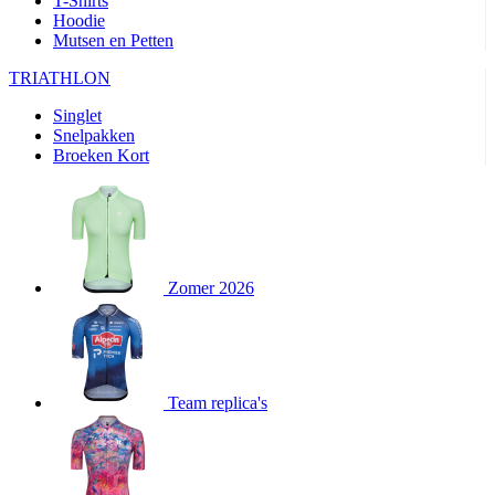
T-Shirts
product[24282]
www.kalas.be
1 jaar
Hoodie
Mutsen en Petten
product[20000356]
www.kalas.be
1 jaar
TRIATHLON
product[24116]
www.kalas.be
1 jaar
Singlet
product[24256]
www.kalas.be
1 jaar
Snelpakken
product[24093]
www.kalas.be
1 jaar
Broeken Kort
product[20000575]
www.kalas.be
1 jaar
product[24201]
www.kalas.be
1 jaar
product[20000856]
www.kalas.be
1 jaar
product[24383]
www.kalas.be
1 jaar
Zomer 2026
product[24242]
www.kalas.be
1 jaar
product[24212]
www.kalas.be
1 jaar
product[24325]
www.kalas.be
1 jaar
Team replica's
product[20000442]
www.kalas.be
1 jaar
product[20001016]
www.kalas.be
1 jaar
product[20000355]
www.kalas.be
1 jaar