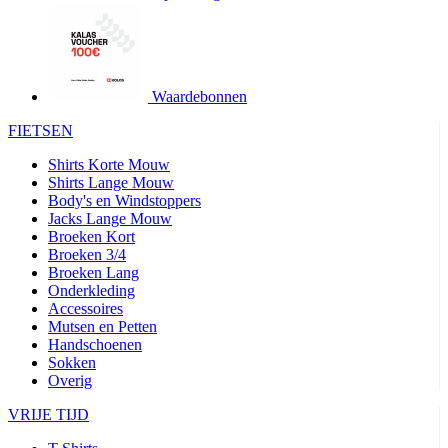
product[24427]
www.kalas.be
1 jaar
product[24032]
www.kalas.be
1 jaar
product[24233]
www.kalas.be
1 jaar
product[24251]
www.kalas.be
1 jaar
Waardebonnen
product[23960]
www.kalas.be
1 jaar
FIETSEN
product[24218]
www.kalas.be
1 jaar
Shirts Korte Mouw
product[24236]
www.kalas.be
1 jaar
Shirts Lange Mouw
Body's en Windstoppers
product[20000251]
www.kalas.be
1 jaar
Jacks Lange Mouw
product[24444]
www.kalas.be
1 jaar
Broeken Kort
Broeken 3/4
product[24391]
www.kalas.be
1 jaar
Broeken Lang
Onderkleding
product[24177]
www.kalas.be
1 jaar
Accessoires
product[24505]
www.kalas.be
1 jaar
Mutsen en Petten
Handschoenen
product[24238]
www.kalas.be
1 jaar
Sokken
product[24372]
www.kalas.be
1 jaar
Overig
product[24028]
www.kalas.be
1 jaar
VRIJE TIJD
product[24152]
www.kalas.be
1 jaar