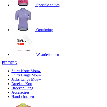
product[20000706]
www.kalas.be
1 jaar
Speciale edities
product[24140]
www.kalas.be
1 jaar
product[24367]
www.kalas.be
1 jaar
product[20000986]
www.kalas.be
1 jaar
product[24301]
www.kalas.be
1 jaar
Opruiming
product[20000119]
www.kalas.be
1 jaar
product[20001459]
www.kalas.be
1 jaar
product[24083]
www.kalas.be
1 jaar
Waardebonnen
product[24388]
www.kalas.be
1 jaar
FIETSEN
product[20000570]
www.kalas.be
1 jaar
product[24078]
www.kalas.be
1 jaar
Shirts Korte Mouw
Shirts Lange Mouw
product[24273]
www.kalas.be
1 jaar
Jacks Lange Mouw
Broeken Kort
webChangePopupShowed
www.kalas.be
1 jaar
Broeken Lang
product[20000350]
www.kalas.be
1 jaar
Accessoires
Handschoenen
product[24270]
www.kalas.be
1 jaar
product[24077]
www.kalas.be
1 jaar