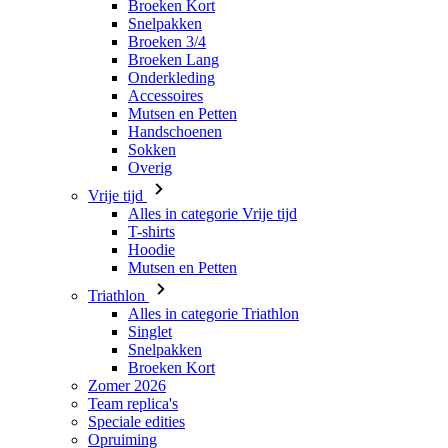
Accessoires
Mutsen en Petten
Handschoenen
Sokken
Overig
Vrije tijd
Alles in categorie Vrije tijd
T-shirts
Hoodie
Mutsen en Petten
Triathlon
Alles in categorie Triathlon
Singlet
Snelpakken
Broeken Kort
Zomer 2026
Team replica's
Speciale edities
Opruiming
Waardebonnen
Dames
Alles in categorie Dames
Fietsen