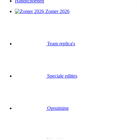
Handschoenen
Zomer 2026
Team replica's
Speciale edities
Opruiming
Waardebonnen
Inloggen
Zoek op
Mand