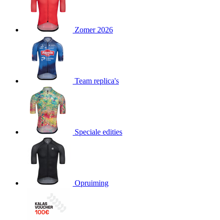
product[24139]
www.kalas.be
1 jaar
product[20000351]
www.kalas.be
1 jaar
Zomer 2026
product[24219]
www.kalas.be
1 jaar
product[24128]
www.kalas.be
1 jaar
product[24384]
www.kalas.be
1 jaar
Team replica's
product[24186]
www.kalas.be
1 jaar
product[24209]
www.kalas.be
1 jaar
product[24065]
www.kalas.be
1 jaar
product[24295]
www.kalas.be
1 jaar
Speciale edities
product[24285]
www.kalas.be
1 jaar
product[24522]
www.kalas.be
1 jaar
product[24115]
www.kalas.be
1 jaar
Opruiming
product[24443]
www.kalas.be
1 jaar
product[20001428]
www.kalas.be
1 jaar
product[24267]
www.kalas.be
1 jaar