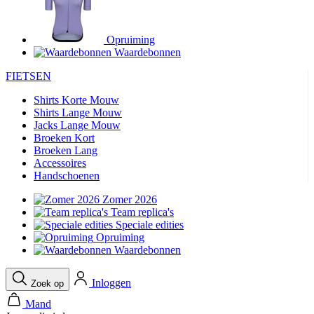
product[24282]
www.kalas.be
1 jaar
product[20000356]
www.kalas.be
1 jaar
Opruiming
Waardebonnen
product[24116]
www.kalas.be
1 jaar
product[24256]
www.kalas.be
1 jaar
FIETSEN
product[24093]
www.kalas.be
1 jaar
Shirts Korte Mouw
Shirts Lange Mouw
product[20000575]
www.kalas.be
1 jaar
Jacks Lange Mouw
product[24201]
www.kalas.be
1 jaar
Broeken Kort
Broeken Lang
product[20000856]
www.kalas.be
1 jaar
Accessoires
product[24383]
www.kalas.be
1 jaar
Handschoenen
product[24242]
www.kalas.be
1 jaar
Zomer 2026
Team replica's
product[24212]
www.kalas.be
1 jaar
Speciale edities
product[24325]
www.kalas.be
1 jaar
Opruiming
Waardebonnen
product[20000442]
www.kalas.be
1 jaar
product[20001016]
www.kalas.be
1 jaar
Inloggen
Zoek op
product[20000355]
www.kalas.be
1 jaar
Mand