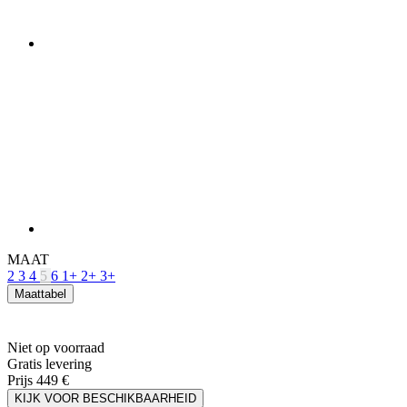
MAAT
2
3
4
5
6
1+
2+
3+
Maattabel
Niet op voorraad
Gratis levering
Prijs
449 €
KIJK VOOR BESCHIKBAARHEID
PRODUCTKENMERKEN
ADEMEND VERMOGEN