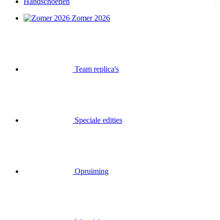
Handschoenen
Zomer 2026
Team replica's
Speciale edities
Opruiming
Waardebonnen
Inloggen
Zoek op
Mand