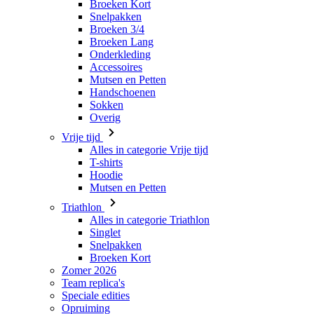
Accessoires
Mutsen en Petten
Handschoenen
Sokken
Overig
Vrije tijd
Alles in categorie Vrije tijd
T-shirts
Hoodie
Mutsen en Petten
Triathlon
Alles in categorie Triathlon
Singlet
Snelpakken
Broeken Kort
Zomer 2026
Team replica's
Speciale edities
Opruiming
Waardebonnen
Dames
Alles in categorie Dames
Fietsen