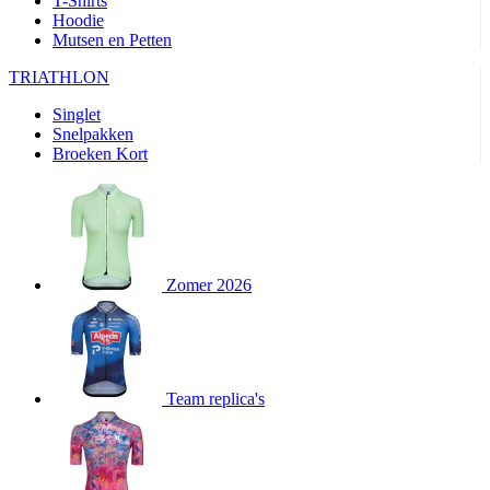
T-Shirts
product[24282]
www.kalas.be
1 jaar
Hoodie
Mutsen en Petten
product[20000356]
www.kalas.be
1 jaar
TRIATHLON
product[24116]
www.kalas.be
1 jaar
Singlet
product[24256]
www.kalas.be
1 jaar
Snelpakken
product[24093]
www.kalas.be
1 jaar
Broeken Kort
product[20000575]
www.kalas.be
1 jaar
product[24201]
www.kalas.be
1 jaar
product[20000856]
www.kalas.be
1 jaar
product[24383]
www.kalas.be
1 jaar
Zomer 2026
product[24242]
www.kalas.be
1 jaar
product[24212]
www.kalas.be
1 jaar
product[24325]
www.kalas.be
1 jaar
Team replica's
product[20000442]
www.kalas.be
1 jaar
product[20001016]
www.kalas.be
1 jaar
product[20000355]
www.kalas.be
1 jaar