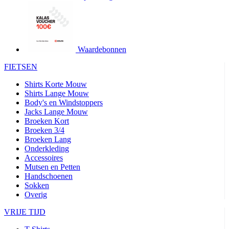
product[24427]
www.kalas.be
1 jaar
product[24032]
www.kalas.be
1 jaar
product[24233]
www.kalas.be
1 jaar
product[24251]
www.kalas.be
1 jaar
Waardebonnen
product[23960]
www.kalas.be
1 jaar
FIETSEN
product[24218]
www.kalas.be
1 jaar
Shirts Korte Mouw
product[24236]
www.kalas.be
1 jaar
Shirts Lange Mouw
Body's en Windstoppers
product[20000251]
www.kalas.be
1 jaar
Jacks Lange Mouw
product[24444]
www.kalas.be
1 jaar
Broeken Kort
Broeken 3/4
product[24391]
www.kalas.be
1 jaar
Broeken Lang
Onderkleding
product[24177]
www.kalas.be
1 jaar
Accessoires
product[24505]
www.kalas.be
1 jaar
Mutsen en Petten
Handschoenen
product[24238]
www.kalas.be
1 jaar
Sokken
product[24372]
www.kalas.be
1 jaar
Overig
product[24028]
www.kalas.be
1 jaar
VRIJE TIJD
product[24152]
www.kalas.be
1 jaar