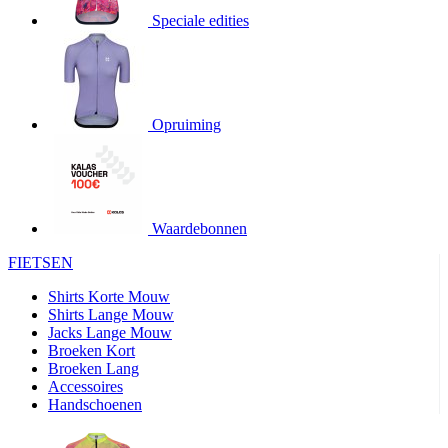
product[20000706]
www.kalas.be
1 jaar
Speciale edities
product[24140]
www.kalas.be
1 jaar
product[24367]
www.kalas.be
1 jaar
product[20000986]
www.kalas.be
1 jaar
product[24301]
www.kalas.be
1 jaar
Opruiming
product[20000119]
www.kalas.be
1 jaar
product[20001459]
www.kalas.be
1 jaar
product[24083]
www.kalas.be
1 jaar
Waardebonnen
product[24388]
www.kalas.be
1 jaar
FIETSEN
product[20000570]
www.kalas.be
1 jaar
product[24078]
www.kalas.be
1 jaar
Shirts Korte Mouw
Shirts Lange Mouw
product[24273]
www.kalas.be
1 jaar
Jacks Lange Mouw
Broeken Kort
webChangePopupShowed
www.kalas.be
1 jaar
Broeken Lang
product[20000350]
www.kalas.be
1 jaar
Accessoires
Handschoenen
product[24270]
www.kalas.be
1 jaar
product[24077]
www.kalas.be
1 jaar