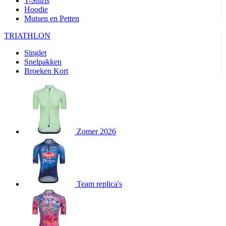
T-Shirts
product[24282]
www.kalas.be
1 jaar
Hoodie
Mutsen en Petten
product[20000356]
www.kalas.be
1 jaar
TRIATHLON
product[24116]
www.kalas.be
1 jaar
Singlet
product[24256]
www.kalas.be
1 jaar
Snelpakken
product[24093]
www.kalas.be
1 jaar
Broeken Kort
product[20000575]
www.kalas.be
1 jaar
product[24201]
www.kalas.be
1 jaar
product[20000856]
www.kalas.be
1 jaar
product[24383]
www.kalas.be
1 jaar
Zomer 2026
product[24242]
www.kalas.be
1 jaar
product[24212]
www.kalas.be
1 jaar
product[24325]
www.kalas.be
1 jaar
Team replica's
product[20000442]
www.kalas.be
1 jaar
product[20001016]
www.kalas.be
1 jaar
product[20000355]
www.kalas.be
1 jaar