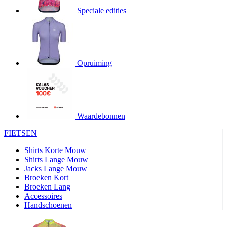
product[20000706]
www.kalas.be
1 jaar
Speciale edities
product[24140]
www.kalas.be
1 jaar
product[24367]
www.kalas.be
1 jaar
product[20000986]
www.kalas.be
1 jaar
product[24301]
www.kalas.be
1 jaar
Opruiming
product[20000119]
www.kalas.be
1 jaar
product[20001459]
www.kalas.be
1 jaar
product[24083]
www.kalas.be
1 jaar
Waardebonnen
product[24388]
www.kalas.be
1 jaar
FIETSEN
product[20000570]
www.kalas.be
1 jaar
product[24078]
www.kalas.be
1 jaar
Shirts Korte Mouw
Shirts Lange Mouw
product[24273]
www.kalas.be
1 jaar
Jacks Lange Mouw
Broeken Kort
webChangePopupShowed
www.kalas.be
1 jaar
Broeken Lang
product[20000350]
www.kalas.be
1 jaar
Accessoires
Handschoenen
product[24270]
www.kalas.be
1 jaar
product[24077]
www.kalas.be
1 jaar