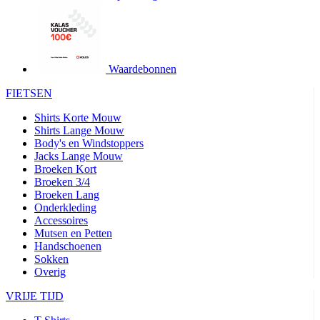
product[24427]
www.kalas.be
1 jaar
product[24032]
www.kalas.be
1 jaar
product[24233]
www.kalas.be
1 jaar
product[24251]
www.kalas.be
1 jaar
Waardebonnen
product[23960]
www.kalas.be
1 jaar
FIETSEN
product[24218]
www.kalas.be
1 jaar
Shirts Korte Mouw
product[24236]
www.kalas.be
1 jaar
Shirts Lange Mouw
Body's en Windstoppers
product[20000251]
www.kalas.be
1 jaar
Jacks Lange Mouw
product[24444]
www.kalas.be
1 jaar
Broeken Kort
Broeken 3/4
product[24391]
www.kalas.be
1 jaar
Broeken Lang
Onderkleding
product[24177]
www.kalas.be
1 jaar
Accessoires
product[24505]
www.kalas.be
1 jaar
Mutsen en Petten
Handschoenen
product[24238]
www.kalas.be
1 jaar
Sokken
product[24372]
www.kalas.be
1 jaar
Overig
product[24028]
www.kalas.be
1 jaar
VRIJE TIJD
product[24152]
www.kalas.be
1 jaar