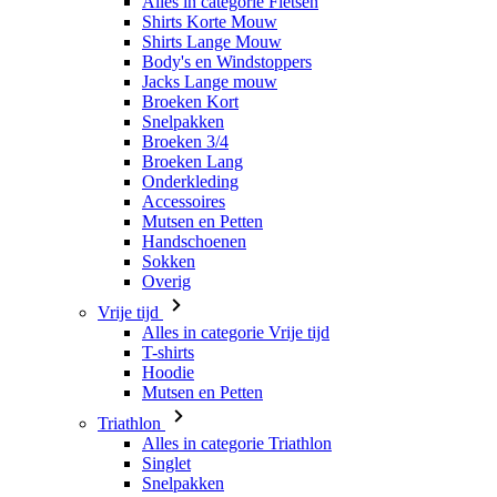
Broeken Kort
Snelpakken
Broeken 3/4
Broeken Lang
Onderkleding
Accessoires
Mutsen en Petten
Handschoenen
Sokken
Overig
Vrije tijd
Alles in categorie Vrije tijd
T-shirts
Hoodie
Mutsen en Petten
Triathlon
Alles in categorie Triathlon
Singlet
Snelpakken
Broeken Kort
Zomer 2026
Team replica's
Speciale edities
Opruiming