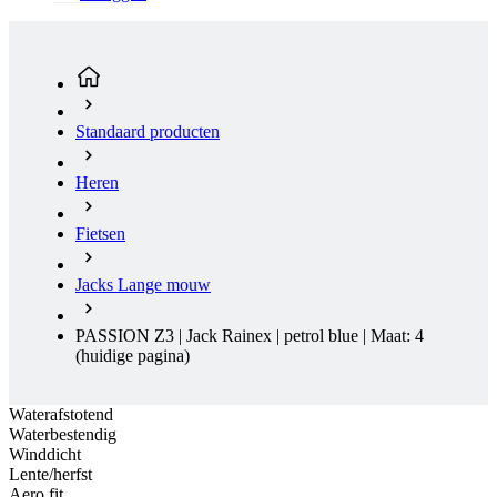
Standaard producten
Heren
Fietsen
Jacks Lange mouw
PASSION Z3 | Jack Rainex | petrol blue | Maat: 4
(huidige pagina)
Waterafstotend
Waterbestendig
Winddicht
Lente/herfst
Aero fit
Waterafstotend
Waterbestendig
Winddicht
Lente/herfst