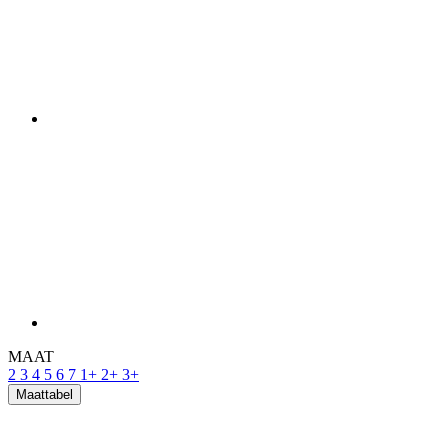
MAAT
2
3
4
5
6
7
1+
2+
3+
Maattabel
Op voorraad > 5 pcs
voor verzending binnen 1 dag
Gratis levering
Prijs
199 €
IN WINKELMAND