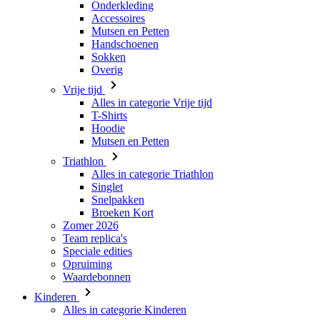
Onderkleding
Accessoires
Mutsen en Petten
Handschoenen
Sokken
Overig
Vrije tijd
Alles in categorie Vrije tijd
T-Shirts
Hoodie
Mutsen en Petten
Triathlon
Alles in categorie Triathlon
Singlet
Snelpakken
Broeken Kort
Zomer 2026
Team replica's
Speciale edities
Opruiming
Waardebonnen
Kinderen
Alles in categorie Kinderen