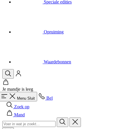
Speciale edities
Opruiming
Waardebonnen
Je mandje is leeg
Bel
Menu
Sluit
Zoek op
Mand