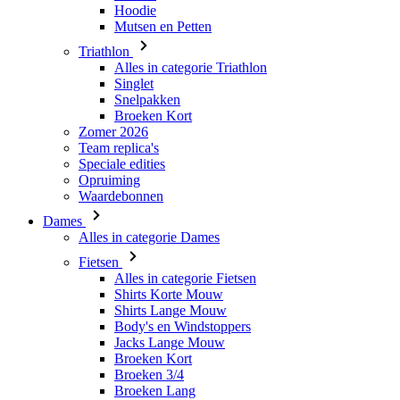
Hoodie
Mutsen en Petten
Triathlon
Alles in categorie Triathlon
Singlet
Snelpakken
Broeken Kort
Zomer 2026
Team replica's
Speciale edities
Opruiming
Waardebonnen
Dames
Alles in categorie Dames
Fietsen
Alles in categorie Fietsen
Shirts Korte Mouw
Shirts Lange Mouw
Body's en Windstoppers
Jacks Lange Mouw
Broeken Kort
Broeken 3/4
Broeken Lang