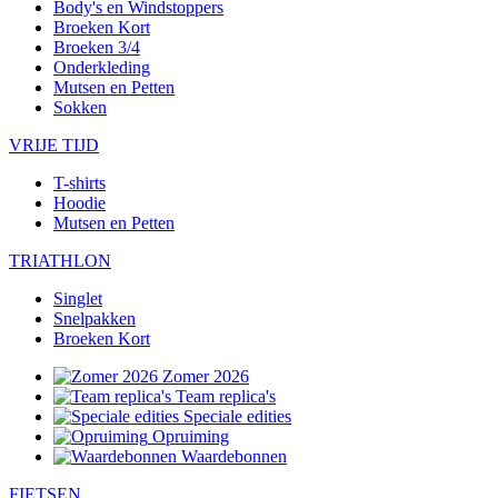
Body's en Windstoppers
Broeken Kort
Broeken 3/4
Onderkleding
Mutsen en Petten
Sokken
VRIJE TIJD
T-shirts
Hoodie
Mutsen en Petten
TRIATHLON
Singlet
Snelpakken
Broeken Kort
Zomer 2026
Team replica's
Speciale edities
Opruiming
Waardebonnen
FIETSEN