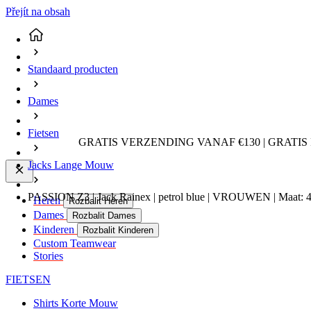
Přejít na obsah
Standaard producten
Dames
Fietsen
GRATIS VERZENDING VANAF €130 | GRATIS
Jacks Lange Mouw
PASSION Z3 | Jack Rainex | petrol blue | VROUWEN | Maat: 
Heren
Rozbalit Heren
Dames
Rozbalit Dames
Kinderen
Rozbalit Kinderen
Custom Teamwear
Stories
FIETSEN
Shirts Korte Mouw