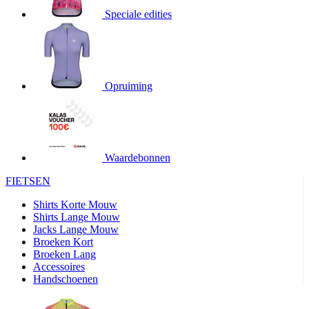
product[20000706]
www.kalas.be
1 jaar
Speciale edities
product[24140]
www.kalas.be
1 jaar
product[24367]
www.kalas.be
1 jaar
product[20000986]
www.kalas.be
1 jaar
product[24301]
www.kalas.be
1 jaar
Opruiming
product[20000119]
www.kalas.be
1 jaar
product[20001459]
www.kalas.be
1 jaar
product[24083]
www.kalas.be
1 jaar
Waardebonnen
product[24388]
www.kalas.be
1 jaar
FIETSEN
product[20000570]
www.kalas.be
1 jaar
product[24078]
www.kalas.be
1 jaar
Shirts Korte Mouw
Shirts Lange Mouw
product[24273]
www.kalas.be
1 jaar
Jacks Lange Mouw
Broeken Kort
webChangePopupShowed
www.kalas.be
1 jaar
Broeken Lang
product[20000350]
www.kalas.be
1 jaar
Accessoires
Handschoenen
product[24270]
www.kalas.be
1 jaar
product[24077]
www.kalas.be
1 jaar