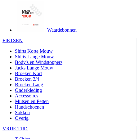
product[24427]
www.kalas.be
1 jaar
product[24032]
www.kalas.be
1 jaar
product[24233]
www.kalas.be
1 jaar
product[24251]
www.kalas.be
1 jaar
Waardebonnen
product[23960]
www.kalas.be
1 jaar
FIETSEN
product[24218]
www.kalas.be
1 jaar
Shirts Korte Mouw
product[24236]
www.kalas.be
1 jaar
Shirts Lange Mouw
Body's en Windstoppers
product[20000251]
www.kalas.be
1 jaar
Jacks Lange Mouw
product[24444]
www.kalas.be
1 jaar
Broeken Kort
Broeken 3/4
product[24391]
www.kalas.be
1 jaar
Broeken Lang
Onderkleding
product[24177]
www.kalas.be
1 jaar
Accessoires
product[24505]
www.kalas.be
1 jaar
Mutsen en Petten
Handschoenen
product[24238]
www.kalas.be
1 jaar
Sokken
product[24372]
www.kalas.be
1 jaar
Overig
product[24028]
www.kalas.be
1 jaar
VRIJE TIJD
product[24152]
www.kalas.be
1 jaar