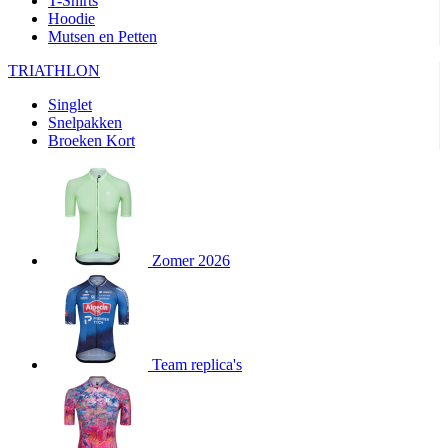
T-Shirts
product[24282]
www.kalas.be
1 jaar
Hoodie
Mutsen en Petten
product[20000356]
www.kalas.be
1 jaar
TRIATHLON
product[24116]
www.kalas.be
1 jaar
Singlet
product[24256]
www.kalas.be
1 jaar
Snelpakken
product[24093]
www.kalas.be
1 jaar
Broeken Kort
product[20000575]
www.kalas.be
1 jaar
product[24201]
www.kalas.be
1 jaar
product[20000856]
www.kalas.be
1 jaar
product[24383]
www.kalas.be
1 jaar
Zomer 2026
product[24242]
www.kalas.be
1 jaar
product[24212]
www.kalas.be
1 jaar
product[24325]
www.kalas.be
1 jaar
Team replica's
product[20000442]
www.kalas.be
1 jaar
product[20001016]
www.kalas.be
1 jaar
product[20000355]
www.kalas.be
1 jaar