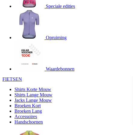
product[20000706]
www.kalas.be
1 jaar
Speciale edities
product[24140]
www.kalas.be
1 jaar
product[24367]
www.kalas.be
1 jaar
product[20000986]
www.kalas.be
1 jaar
product[24301]
www.kalas.be
1 jaar
Opruiming
product[20000119]
www.kalas.be
1 jaar
product[20001459]
www.kalas.be
1 jaar
product[24083]
www.kalas.be
1 jaar
Waardebonnen
product[24388]
www.kalas.be
1 jaar
FIETSEN
product[20000570]
www.kalas.be
1 jaar
product[24078]
www.kalas.be
1 jaar
Shirts Korte Mouw
Shirts Lange Mouw
product[24273]
www.kalas.be
1 jaar
Jacks Lange Mouw
Broeken Kort
webChangePopupShowed
www.kalas.be
1 jaar
Broeken Lang
product[20000350]
www.kalas.be
1 jaar
Accessoires
Handschoenen
product[24270]
www.kalas.be
1 jaar
product[24077]
www.kalas.be
1 jaar