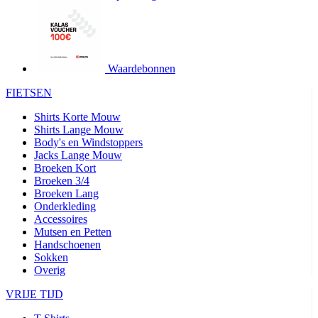
product[24427]
www.kalas.be
1 jaar
product[24032]
www.kalas.be
1 jaar
product[24233]
www.kalas.be
1 jaar
product[24251]
www.kalas.be
1 jaar
Waardebonnen
product[23960]
www.kalas.be
1 jaar
FIETSEN
product[24218]
www.kalas.be
1 jaar
Shirts Korte Mouw
product[24236]
www.kalas.be
1 jaar
Shirts Lange Mouw
Body's en Windstoppers
product[20000251]
www.kalas.be
1 jaar
Jacks Lange Mouw
product[24444]
www.kalas.be
1 jaar
Broeken Kort
Broeken 3/4
product[24391]
www.kalas.be
1 jaar
Broeken Lang
Onderkleding
product[24177]
www.kalas.be
1 jaar
Accessoires
product[24505]
www.kalas.be
1 jaar
Mutsen en Petten
Handschoenen
product[24238]
www.kalas.be
1 jaar
Sokken
product[24372]
www.kalas.be
1 jaar
Overig
product[24028]
www.kalas.be
1 jaar
VRIJE TIJD
product[24152]
www.kalas.be
1 jaar