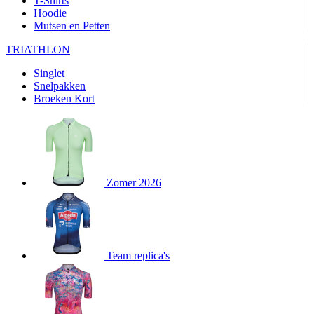
T-Shirts
product[24282]
www.kalas.be
1 jaar
Hoodie
Mutsen en Petten
product[20000356]
www.kalas.be
1 jaar
TRIATHLON
product[24116]
www.kalas.be
1 jaar
Singlet
product[24256]
www.kalas.be
1 jaar
Snelpakken
product[24093]
www.kalas.be
1 jaar
Broeken Kort
product[20000575]
www.kalas.be
1 jaar
product[24201]
www.kalas.be
1 jaar
product[20000856]
www.kalas.be
1 jaar
product[24383]
www.kalas.be
1 jaar
Zomer 2026
product[24242]
www.kalas.be
1 jaar
product[24212]
www.kalas.be
1 jaar
product[24325]
www.kalas.be
1 jaar
Team replica's
product[20000442]
www.kalas.be
1 jaar
product[20001016]
www.kalas.be
1 jaar
product[20000355]
www.kalas.be
1 jaar