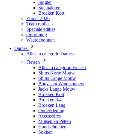
Speciale edities
Opruiming
Waardebonnen
Dames
Alles in categorie Dames
Fietsen
Alles in categorie Fietsen
Shirts Korte Mouw
Shirts Lange Mouw
Body's en Windstoppers
Jacks Lange Mouw
Broeken Kort
Broeken 3/4
Broeken Lang
Onderkleding
Accessoires
Mutsen en Petten
Handschoenen
Sokken
Overig
Vrije tijd
Alles in categorie Vrije tijd
T-Shirts