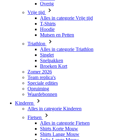
Hoodie
Mutsen en Petten
Triathlon
Alles in categorie Triathlon
Singlet
Snelpakken
Broeken Kort
Zomer 2026
Team replica's
Speciale edities
Opruiming
Waardebonnen
Kinderen
Alles in categorie Kinderen
Fietsen
Alles in categorie Fietsen
Shirts Korte Mouw
Shirts Lange Mouw
Jacks Lange Mouw
Broeken Kort
Broeken Lang
Accessoires
Handschoenen