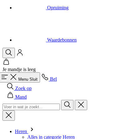
Waardebonnen
Je mandje is leeg
Bel
Menu
Sluit
Zoek op
Mand
Heren
Alles in categorie Heren
Fietsen
Alles in categorie Fietsen
Shirts Korte Mouw
Shirts Lange Mouw