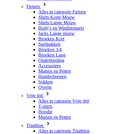
Body's en Windstoppers
Jacks Lange mouw
Broeken Kort
Snelpakken
Broeken 3/4
Broeken Lang
Onderkleding
Accessoires
Mutsen en Petten
Handschoenen
Sokken
Overig
Vrije tijd
Alles in categorie Vrije tijd
T-shirts
Hoodie
Mutsen en Petten
Triathlon
Alles in categorie Triathlon
Singlet
Snelpakken
Broeken Kort
Zomer 2026
Team replica's