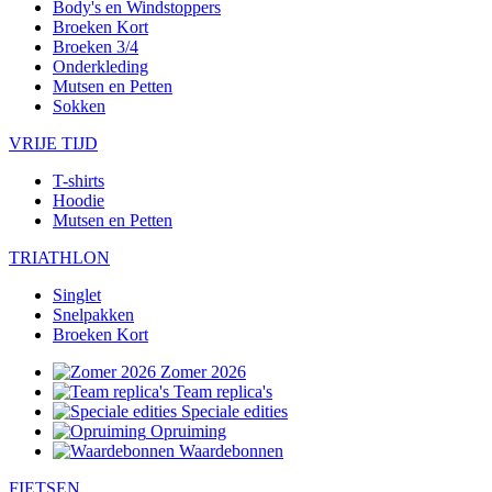
Body's en Windstoppers
Broeken Kort
Broeken 3/4
Onderkleding
Mutsen en Petten
Sokken
VRIJE TIJD
T-shirts
Hoodie
Mutsen en Petten
TRIATHLON
Singlet
Snelpakken
Broeken Kort
Zomer 2026
Team replica's
Speciale edities
Opruiming
Waardebonnen
FIETSEN