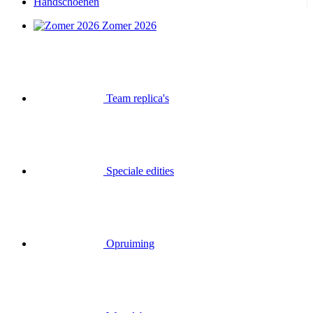
Handschoenen
Zomer 2026
Team replica's
Speciale edities
Opruiming
Waardebonnen
Inloggen
Zoek op
Mand