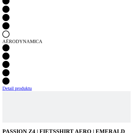
AËRODYNAMICA
Detail produktu
PASSION Z4 | FIETSSHIRT AERO | EMERALD
GREEN
KIJK VOOR BESCHIKBAARHEID