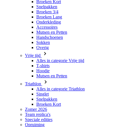
Accessoires
Mutsen en Petten
Handschoenen
Sokken
Overig
Vrije tijd
Alles in categorie Vrije tijd
T-shirts
Hoodie
Mutsen en Petten
Triathlon
Alles in categorie Triathlon
Singlet
Snelpakken
Broeken Kort
Zomer 2026
Team replica's
Speciale edities
Opruiming
Waardebonnen
Dames
Alles in categorie Dames
Fietsen