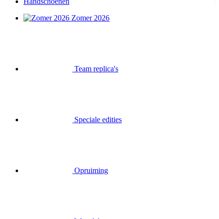
Handschoenen
Zomer 2026
Team replica's
Speciale edities
Opruiming
Waardebonnen
Inloggen
Zoek op
Mand