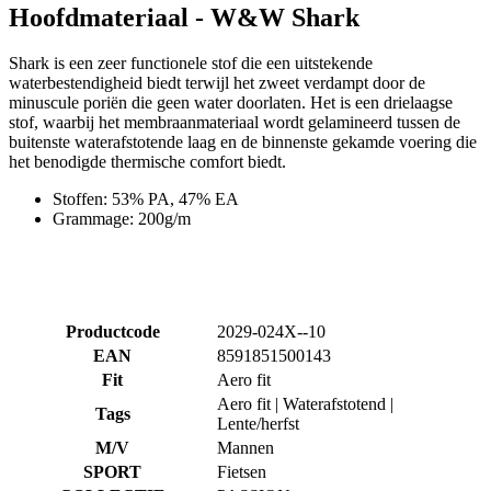
minuscule poriën die geen water doorlaten. Het is een drielaagse
stof, waarbij het membraanmateriaal wordt gelamineerd tussen de
buitenste waterafstotende laag en de binnenste gekamde voering die
het benodigde thermische comfort biedt.
Stoffen: 53% PA, 47% EA
Grammage: 200g/m
Productcode
2029-024X--10
EAN
8591851500143
Fit
Aero fit
Aero fit | Waterafstotend |
Tags
Lente/herfst
M/V
Mannen
SPORT
Fietsen
COLLECTIE
PASSION
BELANGRIJKSTE
W&W SHARK
STOF
MAAT
2+