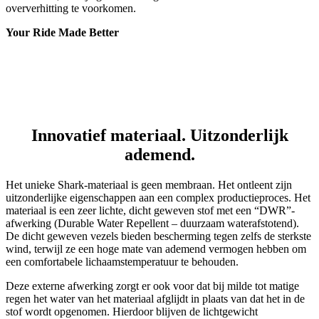
Innovatief materiaal. Uitzonderlijk
ademend.
Het unieke Shark-materiaal is geen membraan. Het ontleent zijn
uitzonderlijke eigenschappen aan een complex productieproces. Het
materiaal is een zeer lichte, dicht geweven stof met een “DWR”-
afwerking (Durable Water Repellent – duurzaam waterafstotend).
De dicht geweven vezels bieden bescherming tegen zelfs de sterkste
wind, terwijl ze een hoge mate van ademend vermogen hebben om
een comfortabele lichaamstemperatuur te behouden.
Deze externe afwerking zorgt er ook voor dat bij milde tot matige
regen het water van het materiaal afglijdt in plaats van dat het in de
stof wordt opgenomen. Hierdoor blijven de lichtgewicht
eigenschappen van de stof behouden. Daarnaast houdt de stof zijn
vorm en kleur. In tegenstelling tot andere softshell- en hardshell-
materialen wordt de Shark-stof vervaardigd zonder gebruik te
maken van industriële lijm.