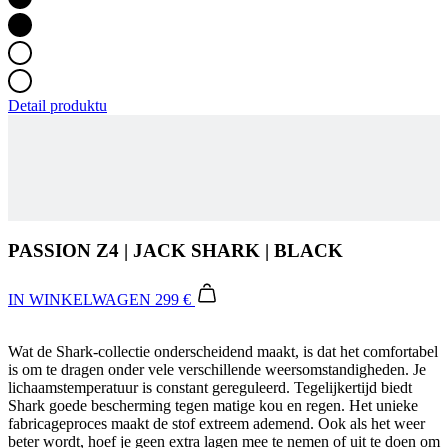
Detail produktu
PASSION Z4 | JACK SHARK | BLACK
IN WINKELWAGEN
299 €
Wat de Shark-collectie onderscheidend maakt, is dat het comfortabel
is om te dragen onder vele verschillende weersomstandigheden. Je
lichaamstemperatuur is constant gereguleerd. Tegelijkertijd biedt
Shark goede bescherming tegen matige kou en regen. Het unieke
fabricageproces maakt de stof extreem ademend. Ook als het weer
beter wordt, hoef je geen extra lagen mee te nemen of uit te doen om
oververhitting te voorkomen.
Your Ride Made Better