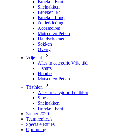
Accessoires
Mutsen en Petten
Handschoenen
Sokken
Overig
Vrije tijd
Alles in categorie Vrije tijd
T-shirts
Hoodie
Mutsen en Petten
Triathlon
Alles in categorie Triathlon
Singlet
Snelpakken
Broeken Kort
Zomer 2026
Team replica's
Speciale edities
Opruiming
Waardebonnen
Dames
Alles in categorie Dames
Fietsen