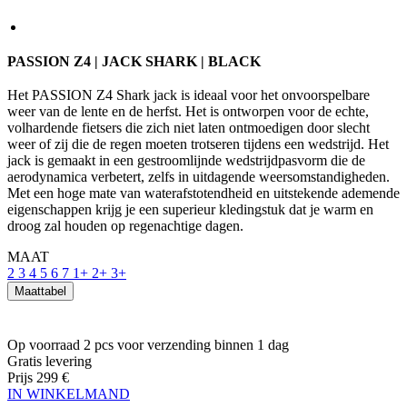
Het PASSION Z4 Shark jack is ideaal voor het onvoorspelbare
weer van de lente en de herfst. Het is ontworpen voor de echte,
volhardende fietsers die zich niet laten ontmoedigen door slecht
weer of zij die de regen moeten trotseren tijdens een wedstrijd. Het
jack is gemaakt in een gestroomlijnde wedstrijdpasvorm die de
aerodynamica verbetert, zelfs in uitdagende weersomstandigheden.
Met een hoge mate van waterafstotendheid en uitstekende ademende
eigenschappen krijg je een superieur kledingstuk dat je warm en
droog zal houden op regenachtige dagen.
MAAT
2
3
4
5
6
7
1+
2+
3+
Maattabel
Op voorraad 2 pcs
voor verzending binnen 1 dag
Gratis levering
Prijs
299 €
IN WINKELMAND
PRODUCTKENMERKEN
ADEMEND VERMOGEN