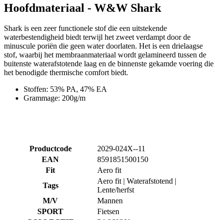
minuscule poriën die geen water doorlaten. Het is een drielaagse
stof, waarbij het membraanmateriaal wordt gelamineerd tussen de
buitenste waterafstotende laag en de binnenste gekamde voering die
het benodigde thermische comfort biedt.
Stoffen: 53% PA, 47% EA
Grammage: 200g/m
Productcode
2029-024X--11
EAN
8591851500150
Fit
Aero fit
Aero fit | Waterafstotend |
Tags
Lente/herfst
M/V
Mannen
SPORT
Fietsen
COLLECTIE
PASSION
BELANGRIJKSTE
W&W SHARK
STOF
MAAT
3+