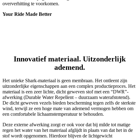
Innovatief materiaal. Uitzonderlijk
ademend.
Het unieke Shark-materiaal is geen membraan. Het ontleent zijn
uitzonderlijke eigenschappen aan een complex productieproces. Het
materiaal is een zeer lichte, dicht geweven stof met een “DWR”-
afwerking (Durable Water Repellent – duurzaam waterafstotend).
De dicht geweven vezels bieden bescherming tegen zelfs de sterkste
wind, terwijl ze een hoge mate van ademend vermogen hebben om
een comfortabele lichaamstemperatuur te behouden.
Deze externe afwerking zorgt er ook voor dat bij milde tot matige
regen het water van het materiaal afglijdt in plaats van dat het in de
stof wordt opgenomen. Hierdoor blijven de lichtgewicht
eigenschappen van de stof behouden. Daarnaast houdt de stof zijn
vorm en kleur. In tegenstelling tot andere softshell- en hardshell-
materialen wordt de Shark-stof vervaardigd zonder gebruik te
maken van industriële lijm.