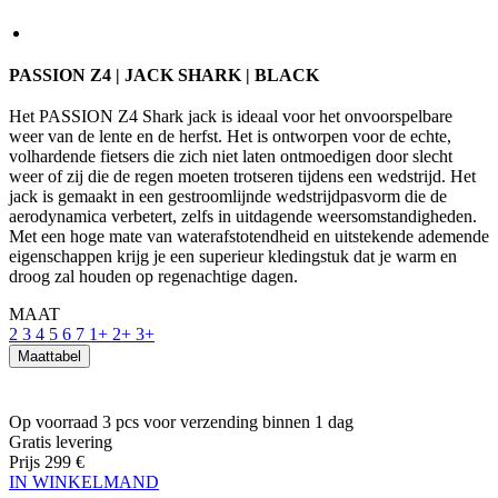
Het PASSION Z4 Shark jack is ideaal voor het onvoorspelbare
weer van de lente en de herfst. Het is ontworpen voor de echte,
volhardende fietsers die zich niet laten ontmoedigen door slecht
weer of zij die de regen moeten trotseren tijdens een wedstrijd. Het
jack is gemaakt in een gestroomlijnde wedstrijdpasvorm die de
aerodynamica verbetert, zelfs in uitdagende weersomstandigheden.
Met een hoge mate van waterafstotendheid en uitstekende ademende
eigenschappen krijg je een superieur kledingstuk dat je warm en
droog zal houden op regenachtige dagen.
MAAT
2
3
4
5
6
7
1+
2+
3+
Maattabel
Op voorraad 3 pcs
voor verzending binnen 1 dag
Gratis levering
Prijs
299 €
IN WINKELMAND
PRODUCTKENMERKEN
ADEMEND VERMOGEN