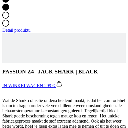
Detail produktu
PASSION Z4 | JACK SHARK | BLACK
IN WINKELWAGEN
299 €
Wat de Shark-collectie onderscheidend maakt, is dat het comfortabel
is om te dragen onder vele verschillende weersomstandigheden. Je
lichaamstemperatuur is constant gereguleerd. Tegelijkertijd biedt
Shark goede bescherming tegen matige kou en regen. Het unieke
fabricageproces maakt de stof extreem ademend. Ook als het weer
beter wordt, hoef je geen extra lagen mee te nemen of uit te doen om
oververhitting te voorkomen.
Your Ride Made Better