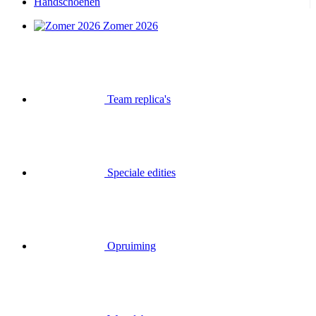
Handschoenen
Zomer 2026
Team replica's
Speciale edities
Opruiming
Waardebonnen
Inloggen
Zoek op
Mand