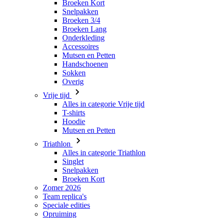
Accessoires
Mutsen en Petten
Handschoenen
Sokken
Overig
Vrije tijd
Alles in categorie Vrije tijd
T-shirts
Hoodie
Mutsen en Petten
Triathlon
Alles in categorie Triathlon
Singlet
Snelpakken
Broeken Kort
Zomer 2026
Team replica's
Speciale edities
Opruiming
Waardebonnen
Dames
Alles in categorie Dames
Fietsen