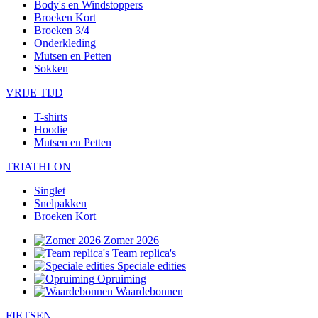
Body's en Windstoppers
Broeken Kort
Broeken 3/4
Onderkleding
Mutsen en Petten
Sokken
VRIJE TIJD
T-shirts
Hoodie
Mutsen en Petten
TRIATHLON
Singlet
Snelpakken
Broeken Kort
Zomer 2026
Team replica's
Speciale edities
Opruiming
Waardebonnen
FIETSEN