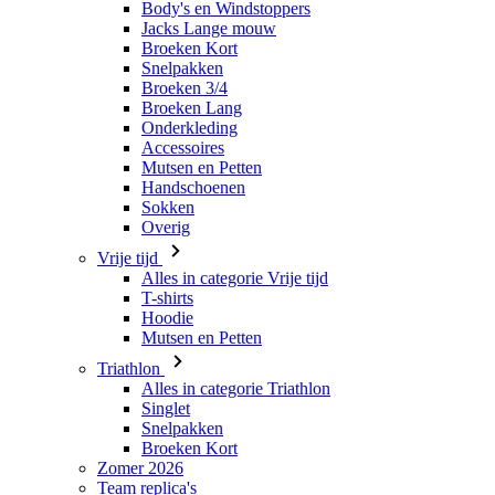
Body's en Windstoppers
Jacks Lange mouw
Broeken Kort
Snelpakken
Broeken 3/4
Broeken Lang
Onderkleding
Accessoires
Mutsen en Petten
Handschoenen
Sokken
Overig
Vrije tijd
Alles in categorie Vrije tijd
T-shirts
Hoodie
Mutsen en Petten
Triathlon
Alles in categorie Triathlon
Singlet
Snelpakken
Broeken Kort
Zomer 2026
Team replica's