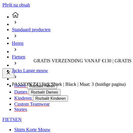
Přejít na obsah
Standaard producten
Heren
Fietsen
GRATIS VERZENDING VANAF €130 | GRATIS
Jacks Lange mouw
PASSION Z4 | Jack Shark | Black | Maat: 3
(huidige pagina)
Heren
Rozbalit Heren
Dames
Rozbalit Dames
Kinderen
Rozbalit Kinderen
Custom Teamwear
Stories
FIETSEN
Shirts Korte Mouw