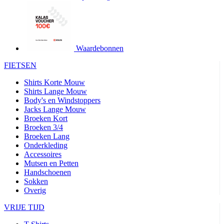
product[24427]
www.kalas.be
1 jaar
product[24032]
www.kalas.be
1 jaar
product[24233]
www.kalas.be
1 jaar
product[24251]
www.kalas.be
1 jaar
Waardebonnen
product[23960]
www.kalas.be
1 jaar
FIETSEN
product[24218]
www.kalas.be
1 jaar
Shirts Korte Mouw
product[24236]
www.kalas.be
1 jaar
Shirts Lange Mouw
Body's en Windstoppers
product[20000251]
www.kalas.be
1 jaar
Jacks Lange Mouw
product[24444]
www.kalas.be
1 jaar
Broeken Kort
Broeken 3/4
product[24391]
www.kalas.be
1 jaar
Broeken Lang
Onderkleding
product[24177]
www.kalas.be
1 jaar
Accessoires
product[24505]
www.kalas.be
1 jaar
Mutsen en Petten
Handschoenen
product[24238]
www.kalas.be
1 jaar
Sokken
product[24372]
www.kalas.be
1 jaar
Overig
product[24028]
www.kalas.be
1 jaar
VRIJE TIJD
product[24152]
www.kalas.be
1 jaar