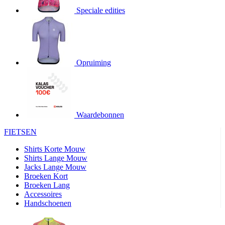
product[20000706]
www.kalas.be
1 jaar
Speciale edities
product[24140]
www.kalas.be
1 jaar
product[24367]
www.kalas.be
1 jaar
product[20000986]
www.kalas.be
1 jaar
product[24301]
www.kalas.be
1 jaar
Opruiming
product[20000119]
www.kalas.be
1 jaar
product[20001459]
www.kalas.be
1 jaar
product[24083]
www.kalas.be
1 jaar
Waardebonnen
product[24388]
www.kalas.be
1 jaar
FIETSEN
product[20000570]
www.kalas.be
1 jaar
product[24078]
www.kalas.be
1 jaar
Shirts Korte Mouw
Shirts Lange Mouw
product[24273]
www.kalas.be
1 jaar
Jacks Lange Mouw
Broeken Kort
webChangePopupShowed
www.kalas.be
1 jaar
Broeken Lang
product[20000350]
www.kalas.be
1 jaar
Accessoires
Handschoenen
product[24270]
www.kalas.be
1 jaar
product[24077]
www.kalas.be
1 jaar