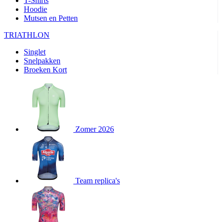
T-Shirts
product[24282]
www.kalas.be
1 jaar
Hoodie
Mutsen en Petten
product[20000356]
www.kalas.be
1 jaar
TRIATHLON
product[24116]
www.kalas.be
1 jaar
Singlet
product[24256]
www.kalas.be
1 jaar
Snelpakken
product[24093]
www.kalas.be
1 jaar
Broeken Kort
product[20000575]
www.kalas.be
1 jaar
product[24201]
www.kalas.be
1 jaar
product[20000856]
www.kalas.be
1 jaar
product[24383]
www.kalas.be
1 jaar
Zomer 2026
product[24242]
www.kalas.be
1 jaar
product[24212]
www.kalas.be
1 jaar
product[24325]
www.kalas.be
1 jaar
Team replica's
product[20000442]
www.kalas.be
1 jaar
product[20001016]
www.kalas.be
1 jaar
product[20000355]
www.kalas.be
1 jaar