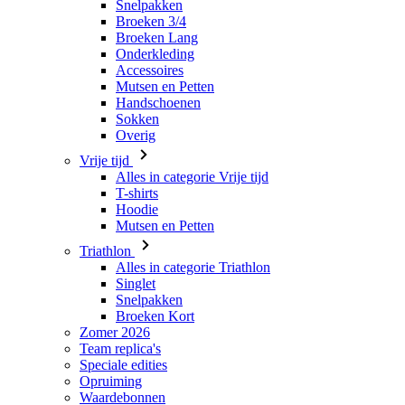
Mutsen en Petten
Handschoenen
Sokken
Overig
Vrije tijd
Alles in categorie Vrije tijd
T-shirts
Hoodie
Mutsen en Petten
Triathlon
Alles in categorie Triathlon
Singlet
Snelpakken
Broeken Kort
Zomer 2026
Team replica's
Speciale edities
Opruiming
Waardebonnen
Dames
Alles in categorie Dames
Fietsen
Alles in categorie Fietsen