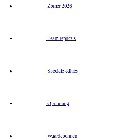
Team replica's
Speciale edities
Opruiming
Waardebonnen
Inloggen
Zoek op
Mand
Je mandje is leeg