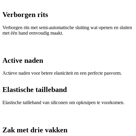
Verborgen rits met semi-automatische sluiting wat openen en sluiten
met één hand eenvoudig maakt.
Active naden
Actieve naden voor betere elasticiteit en een perfecte pasvorm.
Elastische tailleband
Elastische tailleband van siliconen om opkruipen te voorkomen.
Zak met drie vakken
De shirt is voorzien van het LoadLock-systeem, dat de achterzakken
stabiel houdt. Dankzij de versterkte constructie voorkomt dit
systeem dat ze doorhangen wanneer ze volledig gevuld zijn.