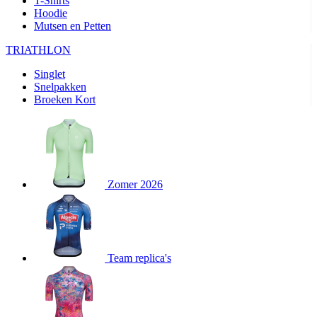
T-Shirts
product[24282]
www.kalas.be
1 jaar
Hoodie
Mutsen en Petten
product[20000356]
www.kalas.be
1 jaar
TRIATHLON
product[24116]
www.kalas.be
1 jaar
Singlet
product[24256]
www.kalas.be
1 jaar
Snelpakken
product[24093]
www.kalas.be
1 jaar
Broeken Kort
product[20000575]
www.kalas.be
1 jaar
product[24201]
www.kalas.be
1 jaar
product[20000856]
www.kalas.be
1 jaar
product[24383]
www.kalas.be
1 jaar
Zomer 2026
product[24242]
www.kalas.be
1 jaar
product[24212]
www.kalas.be
1 jaar
product[24325]
www.kalas.be
1 jaar
Team replica's
product[20000442]
www.kalas.be
1 jaar
product[20001016]
www.kalas.be
1 jaar
product[20000355]
www.kalas.be
1 jaar