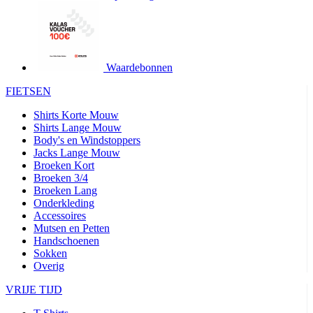
product[24427]
www.kalas.be
1 jaar
product[24032]
www.kalas.be
1 jaar
product[24233]
www.kalas.be
1 jaar
product[24251]
www.kalas.be
1 jaar
Waardebonnen
product[23960]
www.kalas.be
1 jaar
FIETSEN
product[24218]
www.kalas.be
1 jaar
Shirts Korte Mouw
product[24236]
www.kalas.be
1 jaar
Shirts Lange Mouw
Body's en Windstoppers
product[20000251]
www.kalas.be
1 jaar
Jacks Lange Mouw
product[24444]
www.kalas.be
1 jaar
Broeken Kort
Broeken 3/4
product[24391]
www.kalas.be
1 jaar
Broeken Lang
Onderkleding
product[24177]
www.kalas.be
1 jaar
Accessoires
product[24505]
www.kalas.be
1 jaar
Mutsen en Petten
Handschoenen
product[24238]
www.kalas.be
1 jaar
Sokken
product[24372]
www.kalas.be
1 jaar
Overig
product[24028]
www.kalas.be
1 jaar
VRIJE TIJD
product[24152]
www.kalas.be
1 jaar