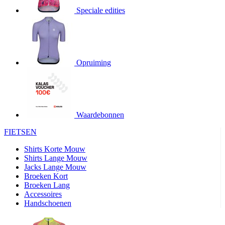
product[20000706]
www.kalas.be
1 jaar
Speciale edities
product[24140]
www.kalas.be
1 jaar
product[24367]
www.kalas.be
1 jaar
product[20000986]
www.kalas.be
1 jaar
product[24301]
www.kalas.be
1 jaar
Opruiming
product[20000119]
www.kalas.be
1 jaar
product[20001459]
www.kalas.be
1 jaar
product[24083]
www.kalas.be
1 jaar
Waardebonnen
product[24388]
www.kalas.be
1 jaar
FIETSEN
product[20000570]
www.kalas.be
1 jaar
product[24078]
www.kalas.be
1 jaar
Shirts Korte Mouw
Shirts Lange Mouw
product[24273]
www.kalas.be
1 jaar
Jacks Lange Mouw
Broeken Kort
webChangePopupShowed
www.kalas.be
1 jaar
Broeken Lang
product[20000350]
www.kalas.be
1 jaar
Accessoires
Handschoenen
product[24270]
www.kalas.be
1 jaar
product[24077]
www.kalas.be
1 jaar