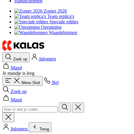
Handschoenen
Zomer 2026
Team replica's
Speciale edities
Opruiming
Waardebonnen
Inloggen
Zoek op
Mand
Je mandje is leeg
Bel
Menu
Sluit
Zoek op
Mand
Inloggen
Terug