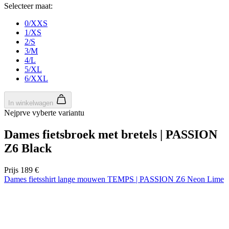
NIEUW
Lente/herfst
Aero fit