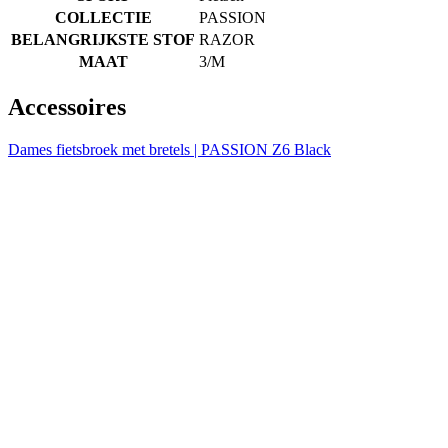
COLLECTIE
PASSION
BELANGRIJKSTE STOF
RAZOR
MAAT
3/M
Accessoires
Dames fietsbroek met bretels | PASSION Z6 Black
NIEUW
Zomer
Aero fit
NIEUW
Zomer
Aero fit
Selecteer maat:
0/XXS
1/XS
2/S
3/M
4/L