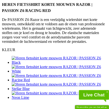
HEREN FIETSSHIRT KORTE MOUWEN RAZOR |
product[24462]
www.kalas.be
1 jaar
PASSION Z6 RACING RED
product[24026]
www.kalas.be
1 jaar
De PASSION Z6 Razor is een veelzijdig wielershirt met korte
product[24263]
www.kalas.be
1 jaar
mouwen, ontwikkeld om te voldoen aan de eisen van professionele
product[20001427]
www.kalas.be
1 jaar
wielerteams. Het is gemaakt van lichtgewicht, zeer ademende
stoffen om je koel en droog te houden. De elastische materialen
product[23977]
www.kalas.be
1 jaar
zorgen voor veel comfort en de aerodynamische pasvorm
product[24533]
www.kalas.be
1 jaar
vermindert de luchtweerstand en verbetert de prestaties.
product[24143]
www.kalas.be
1 jaar
KLEUR
product[20000861]
www.kalas.be
1 jaar
product[24269]
www.kalas.be
1 jaar
product[23989]
www.kalas.be
1 jaar
product[24438]
www.kalas.be
1 jaar
product[24150]
www.kalas.be
1 jaar
product[24244]
www.kalas.be
1 jaar
Live Chat
product[24067]
www.kalas.be
1 jaar
product[24309]
www.kalas.be
1 jaar
We are online, you can chat with us.