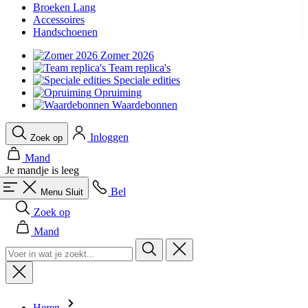
Broeken Lang
product[24139]
www.kalas.be
1 jaar
Accessoires
Handschoenen
product[20000351]
www.kalas.be
1 jaar
Zomer 2026
product[24219]
www.kalas.be
1 jaar
Team replica's
product[24128]
www.kalas.be
1 jaar
Speciale edities
Opruiming
product[24384]
www.kalas.be
1 jaar
Waardebonnen
product[24186]
www.kalas.be
1 jaar
Inloggen
Zoek op
product[24209]
www.kalas.be
1 jaar
Mand
product[24065]
www.kalas.be
1 jaar
Je mandje is leeg
product[24295]
www.kalas.be
1 jaar
Bel
Menu
Sluit
product[24285]
www.kalas.be
1 jaar
Zoek op
product[24522]
www.kalas.be
1 jaar
Mand
product[24115]
www.kalas.be
1 jaar
product[24443]
www.kalas.be
1 jaar
product[20001428]
www.kalas.be
1 jaar
product[24267]
www.kalas.be
1 jaar
Heren