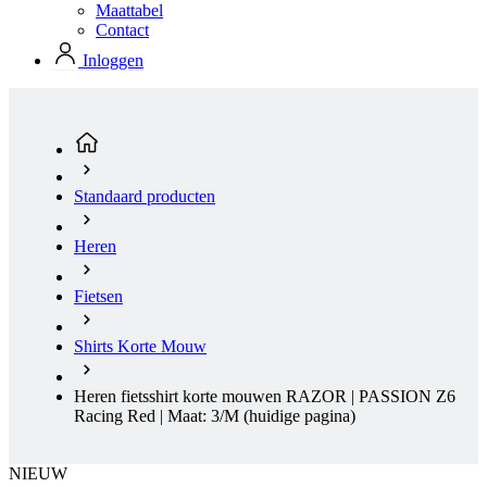
Maattabel
product[24151]
www.kalas.be
1 jaar
Contact
product[24099]
www.kalas.be
1 jaar
Inloggen
product[24240]
www.kalas.be
1 jaar
product[24241]
www.kalas.be
1 jaar
product[20001003]
www.kalas.be
1 jaar
product[24071]
www.kalas.be
1 jaar
Standaard producten
product[24029]
www.kalas.be
1 jaar
product[24260]
www.kalas.be
1 jaar
Heren
product[24527]
www.kalas.be
1 jaar
Fietsen
product[20000443]
www.kalas.be
1 jaar
product[24070]
www.kalas.be
1 jaar
Shirts Korte Mouw
product[24354]
www.kalas.be
1 jaar
Heren fietsshirt korte mouwen RAZOR | PASSION Z6
product[24375]
www.kalas.be
1 jaar
Racing Red | Maat: 3/M
(huidige pagina)
product[20001000]
www.kalas.be
1 jaar
product[20000616]
www.kalas.be
1 jaar
NIEUW