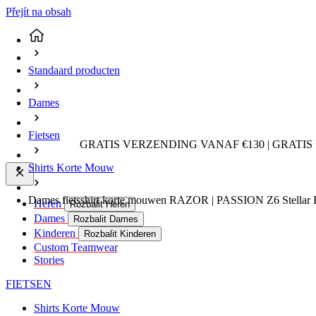
Přejít na obsah
Standaard producten
Dames
Fietsen
GRATIS VERZENDING VANAF €130 | GRATIS
Shirts Korte Mouw
Dames fietsshirt korte mouwen RAZOR | PASSION Z6 Stellar
Heren
Rozbalit Heren
Dames
Rozbalit Dames
Kinderen
Rozbalit Kinderen
Custom Teamwear
Stories
FIETSEN
Shirts Korte Mouw