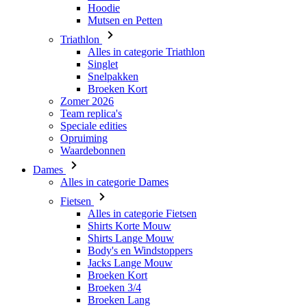
Hoodie
Mutsen en Petten
Triathlon
Alles in categorie Triathlon
Singlet
Snelpakken
Broeken Kort
Zomer 2026
Team replica's
Speciale edities
Opruiming
Waardebonnen
Dames
Alles in categorie Dames
Fietsen
Alles in categorie Fietsen
Shirts Korte Mouw
Shirts Lange Mouw
Body's en Windstoppers
Jacks Lange Mouw
Broeken Kort
Broeken 3/4
Broeken Lang