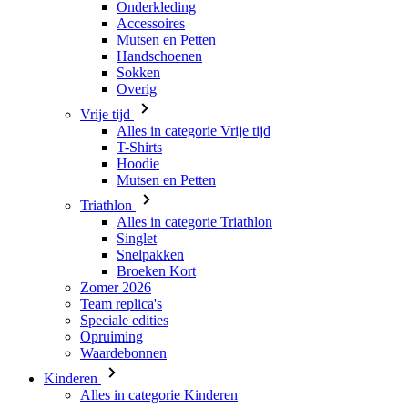
Onderkleding
Accessoires
Mutsen en Petten
Handschoenen
Sokken
Overig
Vrije tijd
Alles in categorie Vrije tijd
T-Shirts
Hoodie
Mutsen en Petten
Triathlon
Alles in categorie Triathlon
Singlet
Snelpakken
Broeken Kort
Zomer 2026
Team replica's
Speciale edities
Opruiming
Waardebonnen
Kinderen
Alles in categorie Kinderen