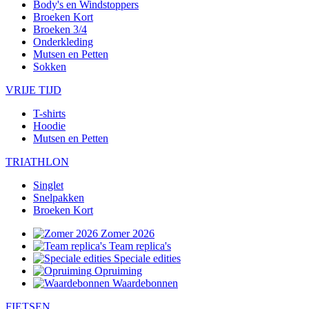
Body's en Windstoppers
Broeken Kort
Broeken 3/4
Onderkleding
Mutsen en Petten
Sokken
VRIJE TIJD
T-shirts
Hoodie
Mutsen en Petten
TRIATHLON
Singlet
Snelpakken
Broeken Kort
Zomer 2026
Team replica's
Speciale edities
Opruiming
Waardebonnen
FIETSEN