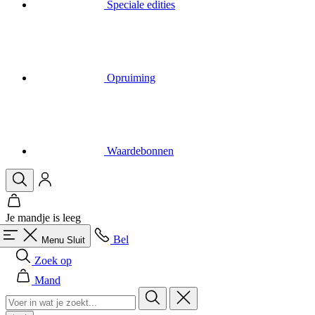
Speciale edities
Opruiming
Waardebonnen
Je mandje is leeg
Bel
Menu
Sluit
Zoek op
Mand