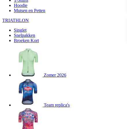
T-Shirts
product[24282]
www.kalas.be
1 jaar
Hoodie
Mutsen en Petten
product[20000356]
www.kalas.be
1 jaar
TRIATHLON
product[24116]
www.kalas.be
1 jaar
Singlet
product[24256]
www.kalas.be
1 jaar
Snelpakken
product[24093]
www.kalas.be
1 jaar
Broeken Kort
product[20000575]
www.kalas.be
1 jaar
product[24201]
www.kalas.be
1 jaar
product[20000856]
www.kalas.be
1 jaar
product[24383]
www.kalas.be
1 jaar
Zomer 2026
product[24242]
www.kalas.be
1 jaar
product[24212]
www.kalas.be
1 jaar
product[24325]
www.kalas.be
1 jaar
Team replica's
product[20000442]
www.kalas.be
1 jaar
product[20001016]
www.kalas.be
1 jaar
product[20000355]
www.kalas.be
1 jaar