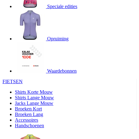
product[20000706]
www.kalas.be
1 jaar
Speciale edities
product[24140]
www.kalas.be
1 jaar
product[24367]
www.kalas.be
1 jaar
product[20000986]
www.kalas.be
1 jaar
product[24301]
www.kalas.be
1 jaar
Opruiming
product[20000119]
www.kalas.be
1 jaar
product[20001459]
www.kalas.be
1 jaar
product[24083]
www.kalas.be
1 jaar
Waardebonnen
product[24388]
www.kalas.be
1 jaar
FIETSEN
product[20000570]
www.kalas.be
1 jaar
product[24078]
www.kalas.be
1 jaar
Shirts Korte Mouw
Shirts Lange Mouw
product[24273]
www.kalas.be
1 jaar
Jacks Lange Mouw
Broeken Kort
webChangePopupShowed
www.kalas.be
1 jaar
Broeken Lang
product[20000350]
www.kalas.be
1 jaar
Accessoires
Handschoenen
product[24270]
www.kalas.be
1 jaar
product[24077]
www.kalas.be
1 jaar