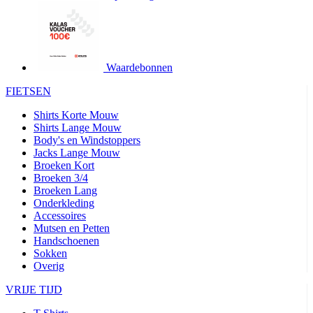
product[24427]
www.kalas.be
1 jaar
product[24032]
www.kalas.be
1 jaar
product[24233]
www.kalas.be
1 jaar
product[24251]
www.kalas.be
1 jaar
Waardebonnen
product[23960]
www.kalas.be
1 jaar
FIETSEN
product[24218]
www.kalas.be
1 jaar
Shirts Korte Mouw
product[24236]
www.kalas.be
1 jaar
Shirts Lange Mouw
Body's en Windstoppers
product[20000251]
www.kalas.be
1 jaar
Jacks Lange Mouw
product[24444]
www.kalas.be
1 jaar
Broeken Kort
Broeken 3/4
product[24391]
www.kalas.be
1 jaar
Broeken Lang
Onderkleding
product[24177]
www.kalas.be
1 jaar
Accessoires
product[24505]
www.kalas.be
1 jaar
Mutsen en Petten
Handschoenen
product[24238]
www.kalas.be
1 jaar
Sokken
product[24372]
www.kalas.be
1 jaar
Overig
product[24028]
www.kalas.be
1 jaar
VRIJE TIJD
product[24152]
www.kalas.be
1 jaar