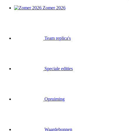
Zomer 2026
Team replica's
Speciale edities
Opruiming
Waardebonnen
Inloggen
Zoek op
Mand