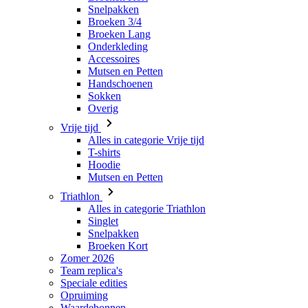
Mutsen en Petten
Handschoenen
Sokken
Overig
Vrije tijd
Alles in categorie Vrije tijd
T-shirts
Hoodie
Mutsen en Petten
Triathlon
Alles in categorie Triathlon
Singlet
Snelpakken
Broeken Kort
Zomer 2026
Team replica's
Speciale edities
Opruiming
Waardebonnen
Dames
Alles in categorie Dames
Fietsen