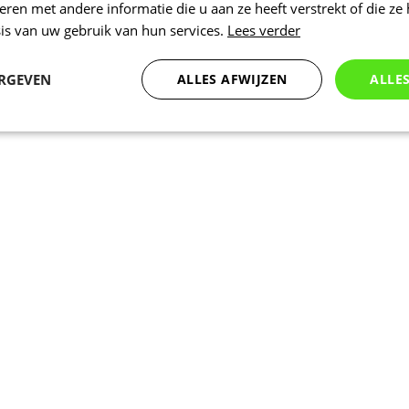
en met andere informatie die u aan ze heeft verstrekt of die ze
is van uw gebruik van hun services.
Lees verder
ERGEVEN
ALLES AFWIJZEN
ALLE
Statistieken
Marketing
Functioneel
Noodzakelijk
Statistieken
Marketing
Functioneel
Niet geclassificeer
 cookies maken de kernfunctionaliteiten van de website mogelijk, zoals gebruikersaanm
bsite kan niet goed worden gebruikt zonder de strikt noodzakelijke cookies.
Aanbieder
/
Vervaldatum
Omschrijving
Domein
www.kalas.be
1 jaar
Deze cookie wordt gebruikt om een gebr
de server te onderhouden.