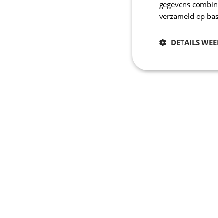
gegevens combiner
verzameld op bas
DETAILS WE
Noodzakelijk
Strikt noodzakelijke
accountbeheer. De we
Naam
_se20session