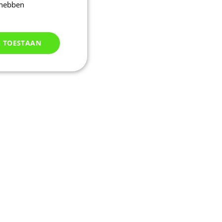
 hebben
S TOESTAAN
Niet
geclassificeerd
d
elding en
uikerssessie door