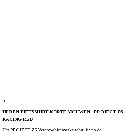
HEREN FIETSSHIRT KORTE MOUWEN | PROJECT Z6
RACING RED
Het PROJECT Z6 Verano-shirt maakt gebruik van de
aerodynamische principes van onze skinsuits, maar behoudt het
comfort en de functionaliteit van een wedstrijdshirt voor warme
zomerdagen. Net als het PROJECT RR Verano-snelpak is het
gemaakt van geavanceerde, technische stoffen voor uitzonderlijke