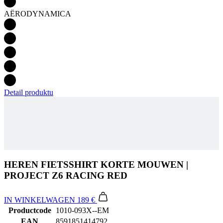
Detail produktu
HEREN FIETSSHIRT KORTE MOUWEN |
PROJECT Z6 RACING RED
IN WINKELWAGEN
189 €
Productcode
1010-093X--EM
EAN
8591851414792
MAAT
3+/M+
Tags
Aero Tight Fit | Hete zomer
M/V
Mannen
SPORT
Fietsen