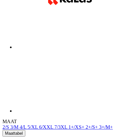
MAAT
2/S
3/M
4/L
5/XL
6/XXL
7/3XL
1+/XS+
2+/S+
3+/M+
Maattabel
Op voorraad 5 pcs
voor verzending binnen 1 dag
Gratis levering
Prijs
189 €