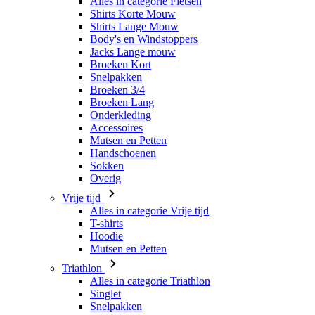
Broeken Kort
Snelpakken
Broeken 3/4
Broeken Lang
Onderkleding
Accessoires
Mutsen en Petten
Handschoenen
Sokken
Overig
Vrije tijd
Alles in categorie Vrije tijd
T-shirts
Hoodie
Mutsen en Petten
Triathlon
Alles in categorie Triathlon
Singlet
Snelpakken
Broeken Kort
Zomer 2026
Team replica's
Speciale edities
Opruiming