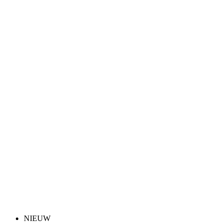
NIEUW
Zomer
Aero fit
NIEUW
Zomer