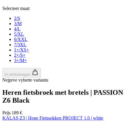
Selecteer maat:
2/S
3/M
4/L
5/XL
6/XXL
7/3XL
1+/XS+
2+/S+
3+/M+
In winkelwagen
Nejprve vyberte variantu
Heren fietsbroek met bretels | PASSION
Z6 Black
Prijs
189 €
KALAS Z3 | Hoge Fietssokken PROJECT 1.0 | white