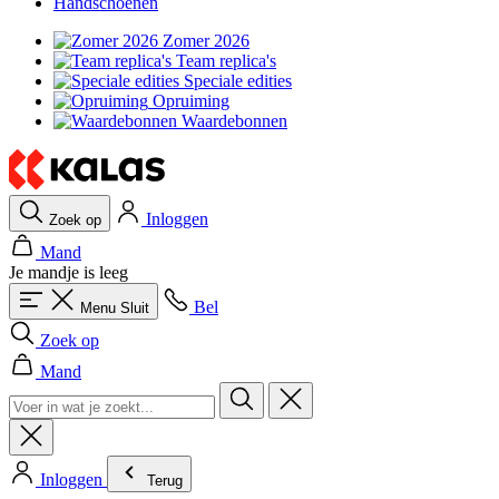
Handschoenen
Zomer 2026
Team replica's
Speciale edities
Opruiming
Waardebonnen
Inloggen
Zoek op
Mand
Je mandje is leeg
Bel
Menu
Sluit
Zoek op
Mand
Inloggen
Terug