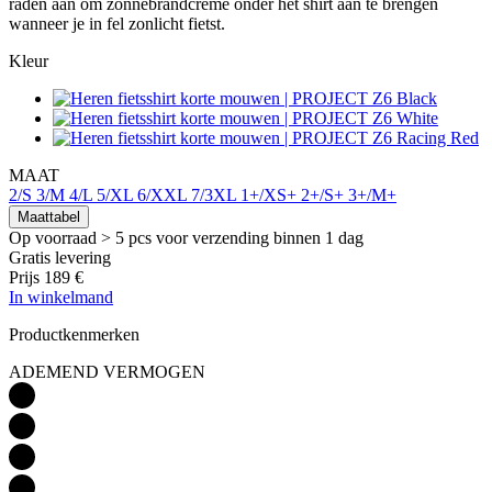
raden aan om zonnebrandcrème onder het shirt aan te brengen
wanneer je in fel zonlicht fietst.
Kleur
MAAT
2/S
3/M
4/L
5/XL
6/XXL
7/3XL
1+/XS+
2+/S+
3+/M+
Maattabel
Op voorraad > 5 pcs
voor verzending binnen 1 dag
Gratis levering
Prijs
189 €
In winkelmand
Productkenmerken
ADEMEND VERMOGEN