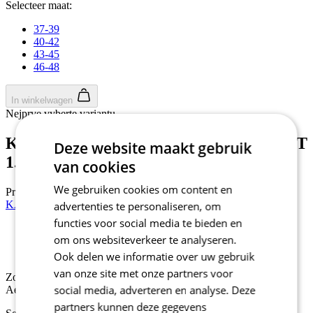
Selecteer maat:
37-39
40-42
43-45
46-48
In winkelwagen
Nejprve vyberte variantu
KALAS Z3 | Hoge Fietssokken PROJECT
Deze website maakt gebruik
1.0 | white
van cookies
We gebruiken cookies om content en
Prijs
69,90 €
KALAS Z3 | Overschoenen PROJECT | zwart
advertenties te personaliseren, om
functies voor social media te bieden en
om ons websiteverkeer te analyseren.
Zomer
Aero Tight Fit
Ook delen we informatie over uw gebruik
van onze site met onze partners voor
Zomer
social media, adverteren en analyse. Deze
Aero Tight Fit
partners kunnen deze gegevens