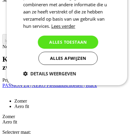
Selecteer maat:
combineren met andere informatie die u
37-39
aan ze heeft verstrekt of die ze hebben
40-42
verzameld op basis van uw gebruik van
43-45
hun services.
Lees verder
46-48
In winkelwagen
ALLES TOESTAAN
Nejprve vyberte variantu
KALAS Z3 | Overschoenen PROJECT |
ALLES AFWIJZEN
zwart
DETAILS WEERGEVEN
Prijs
64,90 €
PASSION Z4 | AERO Fietshandschoenen | Black
Noodzakelijk
Statistieken
Zomer
Aero fit
Marketing
Functioneel
Zomer
Aero fit
Selecteer maat:
Niet geclassificeerd