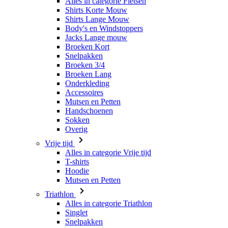
Broeken Kort
Snelpakken
Broeken 3/4
Broeken Lang
Onderkleding
Accessoires
Mutsen en Petten
Handschoenen
Sokken
Overig
Vrije tijd
Alles in categorie Vrije tijd
T-shirts
Hoodie
Mutsen en Petten
Triathlon
Alles in categorie Triathlon
Singlet
Snelpakken
Broeken Kort
Zomer 2026
Team replica's
Speciale edities
Opruiming