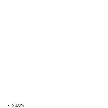
NIEUW
Zomer
Aero fit
NIEUW
Zomer