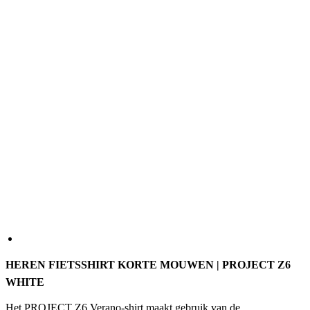
HEREN FIETSSHIRT KORTE MOUWEN | PROJECT Z6
WHITE
Het PROJECT Z6 Verano-shirt maakt gebruik van de
aerodynamische principes van onze skinsuits, maar behoudt het
comfort en de functionaliteit van een wedstrijdshirt voor warme
zomerdagen. Net als het PROJECT RR Verano-snelpak is het
gemaakt van geavanceerde, technische stoffen voor uitzonderlijke