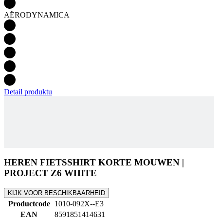
Detail produktu
HEREN FIETSSHIRT KORTE MOUWEN |
PROJECT Z6 WHITE
KIJK VOOR BESCHIKBAARHEID
Productcode
1010-092X--E3
EAN
8591851414631
MAAT
3/M
Tags
Aero Tight Fit | Hete zomer
M/V
Mannen
SPORT
Fietsen