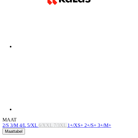
MAAT
2/S
3/M
4/L
5/XL
6/XXL
7/3XL
1+/XS+
2+/S+
3+/M+
Maattabel
Niet op voorraad
Gratis levering
Prijs
189 €