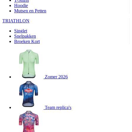
T-Shirts
product[24282]
www.kalas.be
1 jaar
Hoodie
Mutsen en Petten
product[20000356]
www.kalas.be
1 jaar
TRIATHLON
product[24116]
www.kalas.be
1 jaar
Singlet
product[24256]
www.kalas.be
1 jaar
Snelpakken
product[24093]
www.kalas.be
1 jaar
Broeken Kort
product[20000575]
www.kalas.be
1 jaar
product[24201]
www.kalas.be
1 jaar
product[20000856]
www.kalas.be
1 jaar
product[24383]
www.kalas.be
1 jaar
Zomer 2026
product[24242]
www.kalas.be
1 jaar
product[24212]
www.kalas.be
1 jaar
product[24325]
www.kalas.be
1 jaar
Team replica's
product[20000442]
www.kalas.be
1 jaar
product[20001016]
www.kalas.be
1 jaar
product[20000355]
www.kalas.be
1 jaar