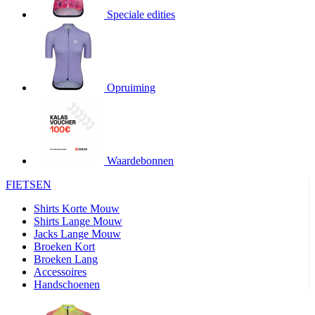
product[20000706]
www.kalas.be
1 jaar
Speciale edities
product[24140]
www.kalas.be
1 jaar
product[24367]
www.kalas.be
1 jaar
product[20000986]
www.kalas.be
1 jaar
product[24301]
www.kalas.be
1 jaar
Opruiming
product[20000119]
www.kalas.be
1 jaar
product[20001459]
www.kalas.be
1 jaar
product[24083]
www.kalas.be
1 jaar
Waardebonnen
product[24388]
www.kalas.be
1 jaar
FIETSEN
product[20000570]
www.kalas.be
1 jaar
product[24078]
www.kalas.be
1 jaar
Shirts Korte Mouw
Shirts Lange Mouw
product[24273]
www.kalas.be
1 jaar
Jacks Lange Mouw
Broeken Kort
webChangePopupShowed
www.kalas.be
1 jaar
Broeken Lang
product[20000350]
www.kalas.be
1 jaar
Accessoires
Handschoenen
product[24270]
www.kalas.be
1 jaar
product[24077]
www.kalas.be
1 jaar