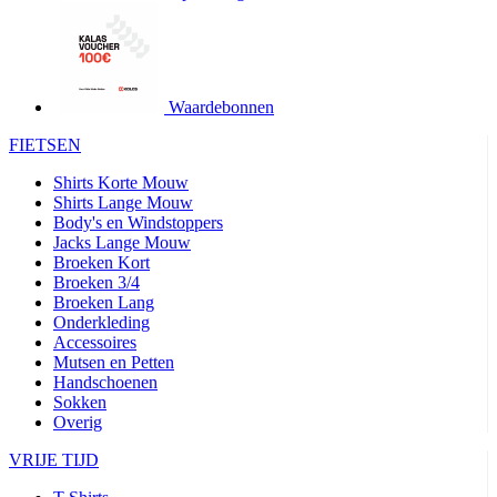
product[24427]
www.kalas.be
1 jaar
product[24032]
www.kalas.be
1 jaar
product[24233]
www.kalas.be
1 jaar
product[24251]
www.kalas.be
1 jaar
Waardebonnen
product[23960]
www.kalas.be
1 jaar
FIETSEN
product[24218]
www.kalas.be
1 jaar
Shirts Korte Mouw
product[24236]
www.kalas.be
1 jaar
Shirts Lange Mouw
Body's en Windstoppers
product[20000251]
www.kalas.be
1 jaar
Jacks Lange Mouw
product[24444]
www.kalas.be
1 jaar
Broeken Kort
Broeken 3/4
product[24391]
www.kalas.be
1 jaar
Broeken Lang
Onderkleding
product[24177]
www.kalas.be
1 jaar
Accessoires
product[24505]
www.kalas.be
1 jaar
Mutsen en Petten
Handschoenen
product[24238]
www.kalas.be
1 jaar
Sokken
product[24372]
www.kalas.be
1 jaar
Overig
product[24028]
www.kalas.be
1 jaar
VRIJE TIJD
product[24152]
www.kalas.be
1 jaar