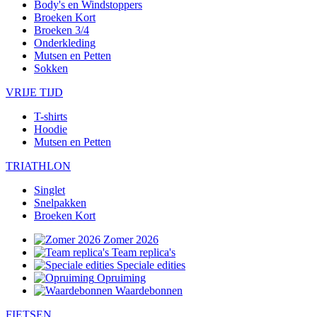
Body's en Windstoppers
Broeken Kort
Broeken 3/4
Onderkleding
Mutsen en Petten
Sokken
VRIJE TIJD
T-shirts
Hoodie
Mutsen en Petten
TRIATHLON
Singlet
Snelpakken
Broeken Kort
Zomer 2026
Team replica's
Speciale edities
Opruiming
Waardebonnen
FIETSEN