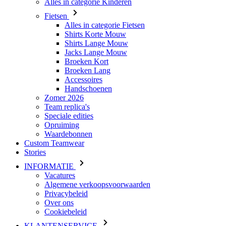
Alles in categorie Kinderen
Fietsen
Alles in categorie Fietsen
Shirts Korte Mouw
Shirts Lange Mouw
Jacks Lange Mouw
Broeken Kort
Broeken Lang
Accessoires
Handschoenen
Zomer 2026
Team replica's
Speciale edities
Opruiming
Waardebonnen
Custom Teamwear
Stories
INFORMATIE
Vacatures
Algemene verkoopsvoorwaarden
Privacybeleid
Over ons
Cookiebeleid
KLANTENSERVICE