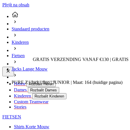
Přejít na obsah
Standaard producten
Kinderen
Fietsen
GRATIS VERZENDING VANAF €130 | GRATIS
Jacks Lange Mouw
PURE Z | Jack | fluo | JUNIOR | Maat: 164
(huidige pagina)
Heren
Rozbalit Heren
Dames
Rozbalit Dames
Kinderen
Rozbalit Kinderen
Custom Teamwear
Stories
FIETSEN
Shirts Korte Mouw