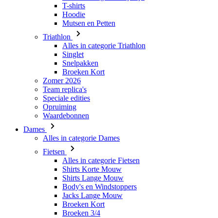
T-shirts
Hoodie
Mutsen en Petten
Triathlon
Alles in categorie Triathlon
Singlet
Snelpakken
Broeken Kort
Zomer 2026
Team replica's
Speciale edities
Opruiming
Waardebonnen
Dames
Alles in categorie Dames
Fietsen
Alles in categorie Fietsen
Shirts Korte Mouw
Shirts Lange Mouw
Body's en Windstoppers
Jacks Lange Mouw
Broeken Kort
Broeken 3/4