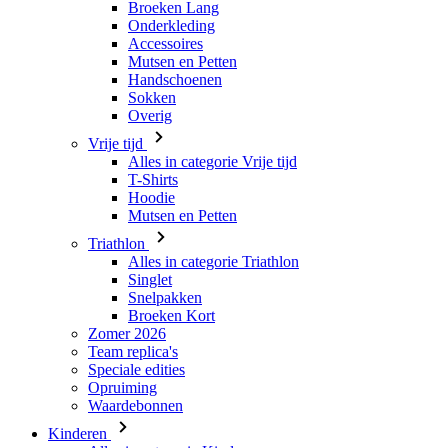
Broeken Lang
Onderkleding
Accessoires
Mutsen en Petten
Handschoenen
Sokken
Overig
Vrije tijd
Alles in categorie Vrije tijd
T-Shirts
Hoodie
Mutsen en Petten
Triathlon
Alles in categorie Triathlon
Singlet
Snelpakken
Broeken Kort
Zomer 2026
Team replica's
Speciale edities
Opruiming
Waardebonnen
Kinderen