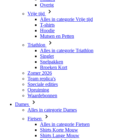
Hoodie
Mutsen en Petten
Triathlon
Alles in categorie Triathlon
Singlet
Snelpakken
Broeken Kort
Zomer 2026
Team replica's
Speciale edities
Opruiming
Waardebonnen
Dames
Alles in categorie Dames
Fietsen
Alles in categorie Fietsen
Shirts Korte Mouw
Shirts Lange Mouw
Body's en Windstoppers
Jacks Lange Mouw
Broeken Kort
Broeken 3/4
Broeken Lang