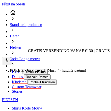
Přejít na obsah
Standaard producten
Heren
Fietsen
GRATIS VERZENDING VANAF €130 | GRATIS
Jacks Lange mouw
PURE Z | Jack | zwart | Maat: 4
(huidige pagina)
Heren
Rozbalit Heren
Dames
Rozbalit Dames
Kinderen
Rozbalit Kinderen
Custom Teamwear
Stories
FIETSEN
Shirts Korte Mouw