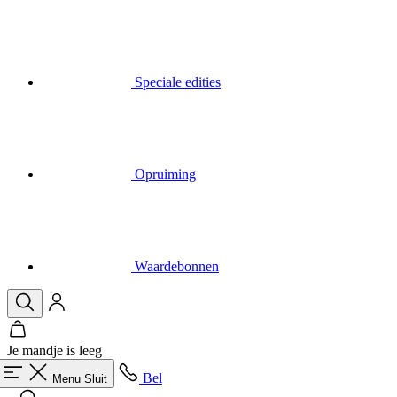
Speciale edities
Opruiming
Waardebonnen
Je mandje is leeg
Bel
Menu
Sluit
Zoek op
Mand