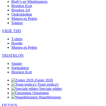
Body's en Windstoppers
Broeken Kort
Broeken 3/4
Onderkleding
Mutsen en Petten
Sokken
VRIJE TIJD
T-shirts
Hoodie
Mutsen en Petten
TRIATHLON
Singlet
Snelpakken
Broeken Kort
Zomer 2026
Team replica's
Speciale edities
Opruiming
Waardebonnen
FIETSEN