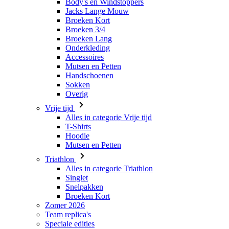
Onderkleding
Accessoires
Mutsen en Petten
Handschoenen
Sokken
Overig
Vrije tijd
Alles in categorie Vrije tijd
T-Shirts
Hoodie
Mutsen en Petten
Triathlon
Alles in categorie Triathlon
Singlet
Snelpakken
Broeken Kort
Zomer 2026
Team replica's
Speciale edities
Opruiming
Waardebonnen
Kinderen
Alles in categorie Kinderen