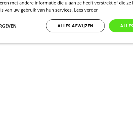
en met andere informatie die u aan ze heeft verstrekt of die ze
is van uw gebruik van hun services.
Lees verder
ERGEVEN
ALLES AFWIJZEN
ALLE
Statistieken
Marketing
Functioneel
Noodzakelijk
Statistieken
Marketing
Functioneel
Niet geclassificeer
 cookies maken de kernfunctionaliteiten van de website mogelijk, zoals gebruikersaanm
bsite kan niet goed worden gebruikt zonder de strikt noodzakelijke cookies.
Aanbieder
/
Vervaldatum
Omschrijving
Domein
www.kalas.be
1 jaar
Deze cookie wordt gebruikt om een gebr
de server te onderhouden.