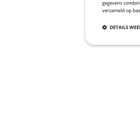
gegevens combiner
verzameld op bas
DETAILS WE
Noodzakelijk
Strikt noodzakelijke
accountbeheer. De we
Naam
_se20session