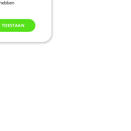
 hebben
S TOESTAAN
Niet
geclassificeerd
d
elding en
uikerssessie door