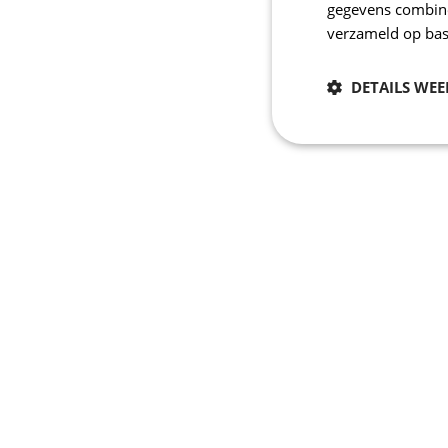
gegevens combiner
verzameld op bas
DETAILS WE
Noodzakelijk
Strikt noodzakelijke
accountbeheer. De we
Naam
_se20session