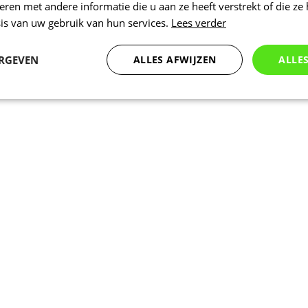
en met andere informatie die u aan ze heeft verstrekt of die ze
is van uw gebruik van hun services.
Lees verder
ERGEVEN
ALLES AFWIJZEN
ALLE
Statistieken
Marketing
Functioneel
Noodzakelijk
Statistieken
Marketing
Functioneel
Niet geclassificeer
 cookies maken de kernfunctionaliteiten van de website mogelijk, zoals gebruikersaanm
bsite kan niet goed worden gebruikt zonder de strikt noodzakelijke cookies.
Aanbieder
/
Vervaldatum
Omschrijving
Domein
www.kalas.be
1 jaar
Deze cookie wordt gebruikt om een gebr
de server te onderhouden.