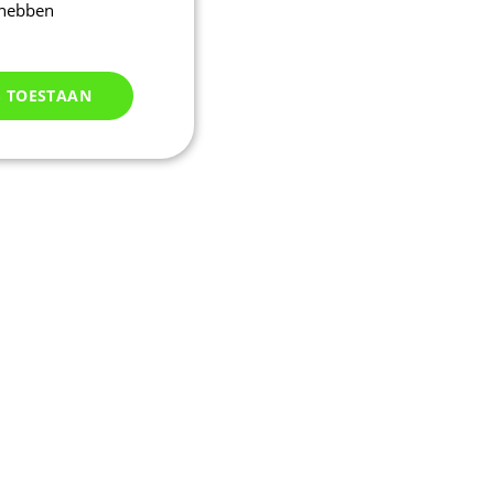
 hebben
S TOESTAAN
Niet
geclassificeerd
d
elding en
uikerssessie door