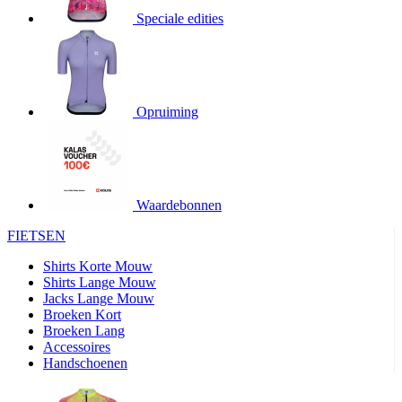
product[20000706]
www.kalas.be
1 jaar
Speciale edities
product[24140]
www.kalas.be
1 jaar
product[24367]
www.kalas.be
1 jaar
product[20000986]
www.kalas.be
1 jaar
product[24301]
www.kalas.be
1 jaar
Opruiming
product[20000119]
www.kalas.be
1 jaar
product[20001459]
www.kalas.be
1 jaar
product[24083]
www.kalas.be
1 jaar
Waardebonnen
product[24388]
www.kalas.be
1 jaar
FIETSEN
product[20000570]
www.kalas.be
1 jaar
product[24078]
www.kalas.be
1 jaar
Shirts Korte Mouw
Shirts Lange Mouw
product[24273]
www.kalas.be
1 jaar
Jacks Lange Mouw
Broeken Kort
webChangePopupShowed
www.kalas.be
1 jaar
Broeken Lang
product[20000350]
www.kalas.be
1 jaar
Accessoires
Handschoenen
product[24270]
www.kalas.be
1 jaar
product[24077]
www.kalas.be
1 jaar