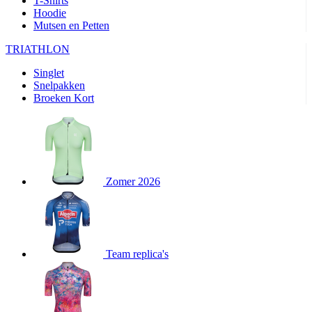
T-Shirts
product[24282]
www.kalas.be
1 jaar
Hoodie
Mutsen en Petten
product[20000356]
www.kalas.be
1 jaar
TRIATHLON
product[24116]
www.kalas.be
1 jaar
Singlet
product[24256]
www.kalas.be
1 jaar
Snelpakken
product[24093]
www.kalas.be
1 jaar
Broeken Kort
product[20000575]
www.kalas.be
1 jaar
product[24201]
www.kalas.be
1 jaar
product[20000856]
www.kalas.be
1 jaar
product[24383]
www.kalas.be
1 jaar
Zomer 2026
product[24242]
www.kalas.be
1 jaar
product[24212]
www.kalas.be
1 jaar
product[24325]
www.kalas.be
1 jaar
Team replica's
product[20000442]
www.kalas.be
1 jaar
product[20001016]
www.kalas.be
1 jaar
product[20000355]
www.kalas.be
1 jaar