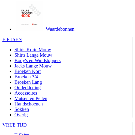
product[24427]
www.kalas.be
1 jaar
product[24032]
www.kalas.be
1 jaar
product[24233]
www.kalas.be
1 jaar
product[24251]
www.kalas.be
1 jaar
Waardebonnen
product[23960]
www.kalas.be
1 jaar
FIETSEN
product[24218]
www.kalas.be
1 jaar
Shirts Korte Mouw
product[24236]
www.kalas.be
1 jaar
Shirts Lange Mouw
Body's en Windstoppers
product[20000251]
www.kalas.be
1 jaar
Jacks Lange Mouw
product[24444]
www.kalas.be
1 jaar
Broeken Kort
Broeken 3/4
product[24391]
www.kalas.be
1 jaar
Broeken Lang
Onderkleding
product[24177]
www.kalas.be
1 jaar
Accessoires
product[24505]
www.kalas.be
1 jaar
Mutsen en Petten
Handschoenen
product[24238]
www.kalas.be
1 jaar
Sokken
product[24372]
www.kalas.be
1 jaar
Overig
product[24028]
www.kalas.be
1 jaar
VRIJE TIJD
product[24152]
www.kalas.be
1 jaar