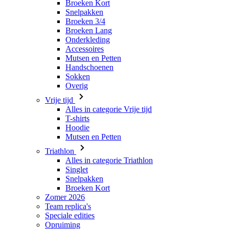
Broeken Kort
Snelpakken
Broeken 3/4
Broeken Lang
Onderkleding
Accessoires
Mutsen en Petten
Handschoenen
Sokken
Overig
Vrije tijd
Alles in categorie Vrije tijd
T-shirts
Hoodie
Mutsen en Petten
Triathlon
Alles in categorie Triathlon
Singlet
Snelpakken
Broeken Kort
Zomer 2026
Team replica's
Speciale edities
Opruiming