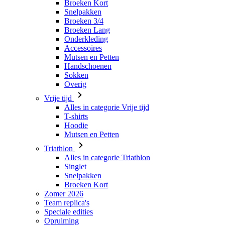
Broeken Kort
Snelpakken
Broeken 3/4
Broeken Lang
Onderkleding
Accessoires
Mutsen en Petten
Handschoenen
Sokken
Overig
Vrije tijd
Alles in categorie Vrije tijd
T-shirts
Hoodie
Mutsen en Petten
Triathlon
Alles in categorie Triathlon
Singlet
Snelpakken
Broeken Kort
Zomer 2026
Team replica's
Speciale edities
Opruiming