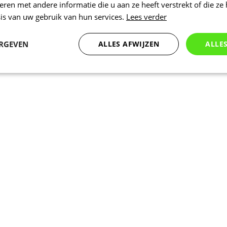
en met andere informatie die u aan ze heeft verstrekt of die ze
is van uw gebruik van hun services.
Lees verder
ERGEVEN
ALLES AFWIJZEN
ALLE
Statistieken
Marketing
Functioneel
Noodzakelijk
Statistieken
Marketing
Functioneel
Niet geclassificeer
 cookies maken de kernfunctionaliteiten van de website mogelijk, zoals gebruikersaanm
bsite kan niet goed worden gebruikt zonder de strikt noodzakelijke cookies.
Aanbieder
/
Vervaldatum
Omschrijving
Domein
www.kalas.be
1 jaar
Deze cookie wordt gebruikt om een gebr
de server te onderhouden.