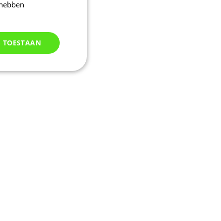
 hebben
S TOESTAAN
Niet
geclassificeerd
d
elding en
uikerssessie door