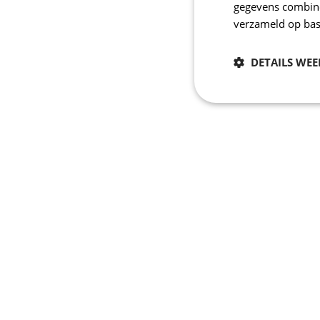
gegevens combiner
verzameld op bas
DETAILS WE
Noodzakelijk
Strikt noodzakelijke
accountbeheer. De we
Naam
_se20session