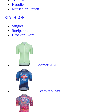
T-Shirts
product[24282]
www.kalas.be
1 jaar
Hoodie
Mutsen en Petten
product[20000356]
www.kalas.be
1 jaar
TRIATHLON
product[24116]
www.kalas.be
1 jaar
Singlet
product[24256]
www.kalas.be
1 jaar
Snelpakken
product[24093]
www.kalas.be
1 jaar
Broeken Kort
product[20000575]
www.kalas.be
1 jaar
product[24201]
www.kalas.be
1 jaar
product[20000856]
www.kalas.be
1 jaar
product[24383]
www.kalas.be
1 jaar
Zomer 2026
product[24242]
www.kalas.be
1 jaar
product[24212]
www.kalas.be
1 jaar
product[24325]
www.kalas.be
1 jaar
Team replica's
product[20000442]
www.kalas.be
1 jaar
product[20001016]
www.kalas.be
1 jaar
product[20000355]
www.kalas.be
1 jaar