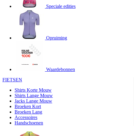
product[20000706]
www.kalas.be
1 jaar
Speciale edities
product[24140]
www.kalas.be
1 jaar
product[24367]
www.kalas.be
1 jaar
product[20000986]
www.kalas.be
1 jaar
product[24301]
www.kalas.be
1 jaar
Opruiming
product[20000119]
www.kalas.be
1 jaar
product[20001459]
www.kalas.be
1 jaar
product[24083]
www.kalas.be
1 jaar
Waardebonnen
product[24388]
www.kalas.be
1 jaar
FIETSEN
product[20000570]
www.kalas.be
1 jaar
product[24078]
www.kalas.be
1 jaar
Shirts Korte Mouw
Shirts Lange Mouw
product[24273]
www.kalas.be
1 jaar
Jacks Lange Mouw
Broeken Kort
webChangePopupShowed
www.kalas.be
1 jaar
Broeken Lang
product[20000350]
www.kalas.be
1 jaar
Accessoires
Handschoenen
product[24270]
www.kalas.be
1 jaar
product[24077]
www.kalas.be
1 jaar