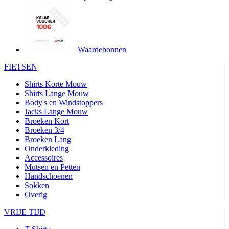
product[24427]
www.kalas.be
1 jaar
product[24032]
www.kalas.be
1 jaar
product[24233]
www.kalas.be
1 jaar
product[24251]
www.kalas.be
1 jaar
Waardebonnen
product[23960]
www.kalas.be
1 jaar
FIETSEN
product[24218]
www.kalas.be
1 jaar
Shirts Korte Mouw
product[24236]
www.kalas.be
1 jaar
Shirts Lange Mouw
Body's en Windstoppers
product[20000251]
www.kalas.be
1 jaar
Jacks Lange Mouw
product[24444]
www.kalas.be
1 jaar
Broeken Kort
Broeken 3/4
product[24391]
www.kalas.be
1 jaar
Broeken Lang
Onderkleding
product[24177]
www.kalas.be
1 jaar
Accessoires
product[24505]
www.kalas.be
1 jaar
Mutsen en Petten
Handschoenen
product[24238]
www.kalas.be
1 jaar
Sokken
product[24372]
www.kalas.be
1 jaar
Overig
product[24028]
www.kalas.be
1 jaar
VRIJE TIJD
product[24152]
www.kalas.be
1 jaar